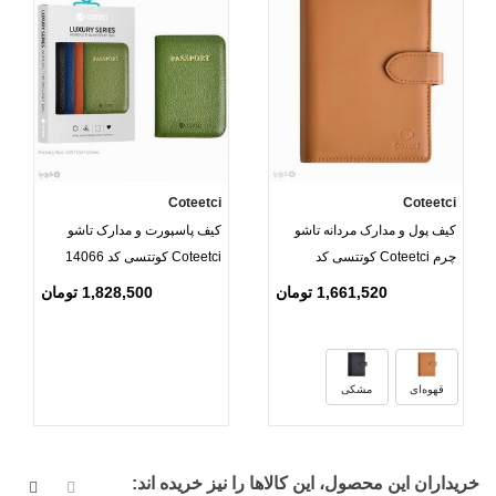
Coteetci
Coteetci
کیف پول و مدارک مردانه تاشو
کیف پاسپورت و مدارک تاشو
چرم Coteetci کوتتسی کد
Coteetci کوتتسی کد 14066
14069
1,661,520 تومان
1,828,500 تومان
قهوه‌ای
مشکی
خریداران این محصول، این کالاها را نیز خریده اند: