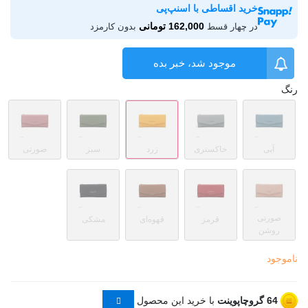
خرید اقساطی با اسنپ‌پی
162,000 تومانی
در چهار قسط
بدون کارمزد
موجود شد، خبر بده
رنگ
آبی
خاکستری
زرد
سبز
صورتی
صورتی
قرمز
قهوه‌ای
مشکی
روشن
ناموجود
64
گروچاپوینت
با خرید این محصول