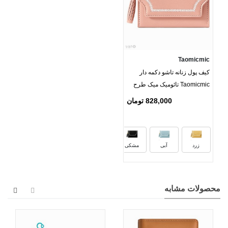
Taomicmic
کیف پول زنانه تاشو دکمه دار
Taomicmic تائومیک میک طرح
گلدوزی کلاسیک
828,000 تومان
بنفش
صورتی
سبز
زرد
آبی
مشکی
محصولات مشابه