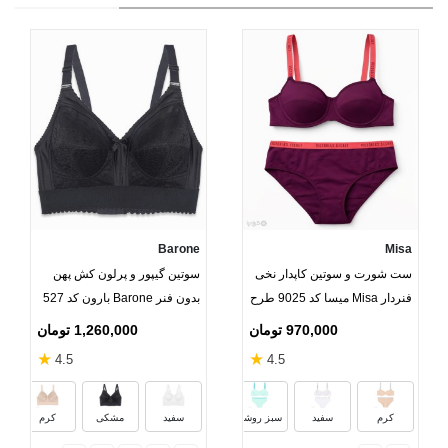
Barone
Misa
ست شورت و سوتین کاپدار نخی
سوتین گیپور و پرلون کش پهن
فنردار Misa میسا کد 9025 طرح
بدون فنر Barone بارون کد 527
Victoria's Secret
970,000 تومان
1,260,000 تومان
★
★
4.5
4.5
آدامسی
نعنایی
مشکی خاکستری
مشکی س
کرم
سفید
سبز روشن
سفید
مشکی
کرم