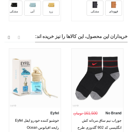
قهوه‌ای
مشکی
زرد
آبی
مشکی
خریداران این محصول، این کالاها را نیز خریده اند:
No Brand
161,500 تومان
Eyfel
جوراب نیم ساق مردانه کش
خوشبو کننده خودرو ایفل Eyfel
انگلیسی کد 902 گلدوزی طرح
رایحه اقیانوس Ocean