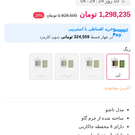
10 روز
04 : 29 : 24
1,298,235 تومان
1,828,500 تومان
‎29%
خرید اقساطی با اسنپ‌پی
324,559 تومانی
در چهار قسط
بدون کارمزد
رنگ
آبی
سبز
قهوه‌ای
مشکی
آخرین موجودی
مدل تاشو
ساخته شده از چرم گاو
دارای 4 محفظه جاکارتی
دارای 1 محفظه پاسپورت