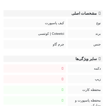
یک جیب بزرگ طراحی شده است تا بتوانید به راحتی پول های خود را
داخل آن بگذارید.
مشخصات اصلی
نوع
کیف پاسپورت
برند
Coteetci | کوتتسی
جنس
چرم گاو
سایر ویژگی‌ها
دکمه
زیپ
محفظه کارت
محفظه پاسپورت و
مدارک