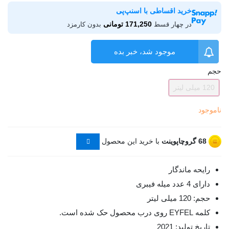
خرید اقساطی با اسنپ‌پی
171,250 تومانی
در چهار قسط
بدون کارمزد
موجود شد، خبر بده
حجم
120 میلی لیتر
ناموجود
68
گروچاپوینت
با خرید این محصول
رایحه ماندگار
دارای 4 عدد میله فیبری
حجم: 120 میلی لیتر
کلمه EYFEL روی درب محصول حک شده است.
تاریخ تولید: 2021