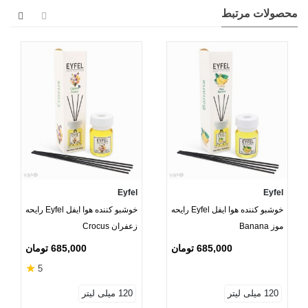
مایع خوشبو کننده داخل ظرف شیشه‌ای از میله فیبری های نازک، به
محصولات مرتبط
آرامی بالا رفته و در محیط منتشر می‌شود و فضای شما را معطر و
خوشبو می‌کند. انتشار رایحه در تمام طول مدت استفاده از این
خوشبو کننده بصورت دائم و یکسان می‌باشد و ماندگاری بالایی در
محیط شما خواهد داشت.
Eyfel
Eyfel
خوشبو کننده هوا ایفل Eyfel رایحه
خوشبو کننده هوا ایفل Eyfel رایحه
موز Banana
زعفران Crocus
685,000 تومان
685,000 تومان
★
5
120 میلی لیتر
120 میلی لیتر