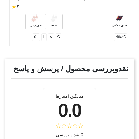
★
5
طبق عکس
سفید
صورتی روشن
XL
L
M
S
40/45
نقدوبررسی محصول / پرسش و پاسخ
میانگین امتیازها
0.0
0 نقد و بررسی