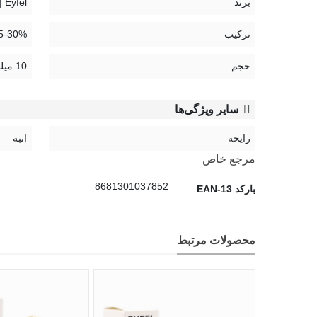
برند
Eyfel | ایفل
ترکیب
Parfum 15-30% , ب
حجم
10 میلی لیتر
سایر ویژگی‌ها
رایحه
انبه
مرجع خاص
8681301037852
بارکد EAN-13
محصولات مرتبط