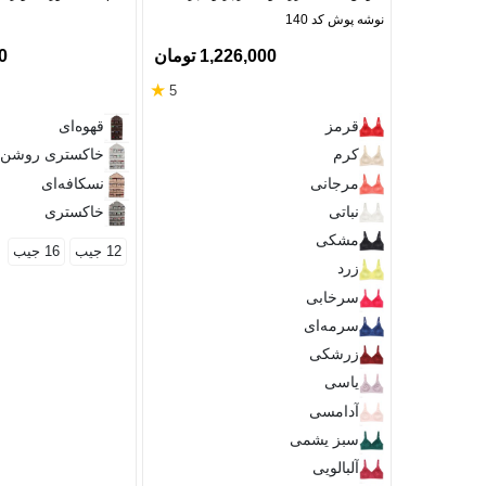
نوشه پوش کد 140
1,226,000 تومان
00
★
5
قرمز
قهوه‌ای
کرم
خاکستری روشن
مرجانی
نسکافه‌ای
نباتی
خاکستری
مشکی
12 جیب
16 جیب
زرد
سرخابی
سرمه‌ای
زرشکی
یاسی
آدامسی
سبز یشمی
آلبالویی