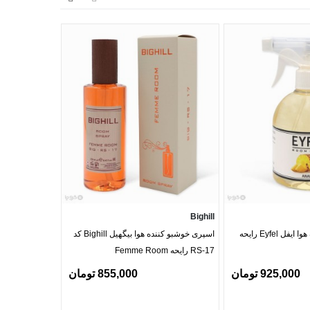
Eyfel
Bighill
اسپری خوشبو کننده هوا ایفل Eyfel رایحه
اسپری خوشبو کننده هوا بیگهیل Bighill کد
RS-17 رایحه Femme Room
Bouquet
925,000 تومان
855,000 تومان