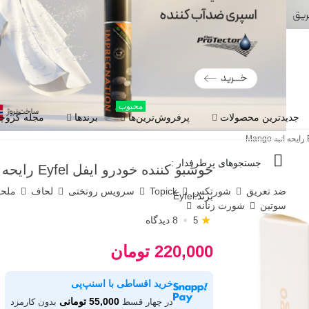
محبوب
جدیدترین محصولات
پرفروش‌ترین‌ها
برندها
مجله گروچا
جستجوهای پرطرفدار :
خوشبو کننده خودرو ایفل Eyfel رایحه انبه Mango
ضد تعریق
شورتکس
Topick
سرویس روتختی
لحاف
ملح
برند:
Eyfel
سوتین
شورت زنانه
★
8 دیدگاه
5
220,000 تومان
خرید اقساطی با اسنپ‌پی
55,000 تومانی
در چهار قسط
بدون کارمزد