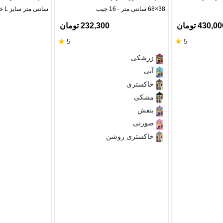
38×68 سانتی متر - 16 جیب
سانتی متر سایز L خاکستری - 8 جیب
430,0 تومان
232,300 تومان
★
★
5
5
زرشکی
آبی
خاکستری
مشکی
بنفش
صورتی
خاکستری روشن