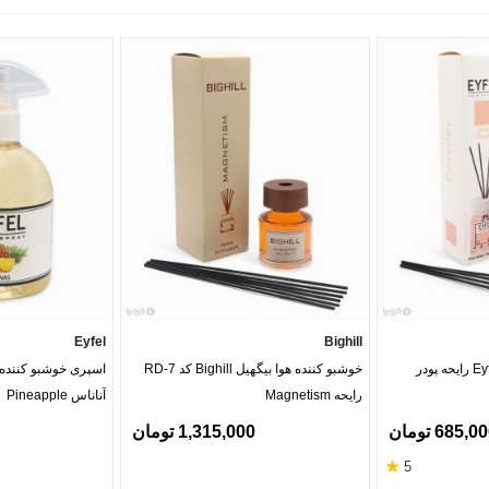
Eyfel
Bighill
خوشبو کننده هوا ایفل Eyfel رایحه پودر
خوشبو کننده هوا بیگهیل Bighill کد RD-7
رایحه Magnetism
آناناس Pineapple
685,0 تومان
1,315,000 تومان
★
5