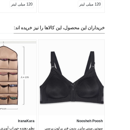
120 میلی لیتر
120 میلی لیتر
خریداران این محصول، این کالاها را نیز خریده اند:
IranaKara
Noosheh Poosh
سوتین مینی مایزر بدون فنر پرلون پرسی
نظم دهنده جوراب آویزی ای