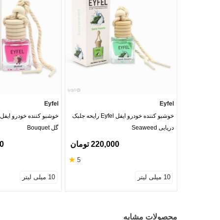
Eyfel
Eyfel
خوشبو کننده خودرو ایفل Eyfel رایحه جلبک
دریایی Seaweed
گل Bouquet
220,000 تومان
00
★
5
10 میلی لیتر
10 میلی لیتر
محصولات مشابه