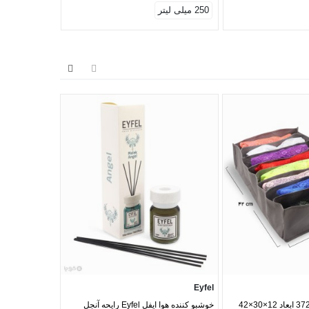
250 میلی لیتر
120 میلی لیتر
Panberes
Eyfel
نظم دهنده کشو کد 372 ابعاد 12×30×42
خوشبو کننده هوا ایفل Eyfel رایحه آنجل
نوار بهداشتی با