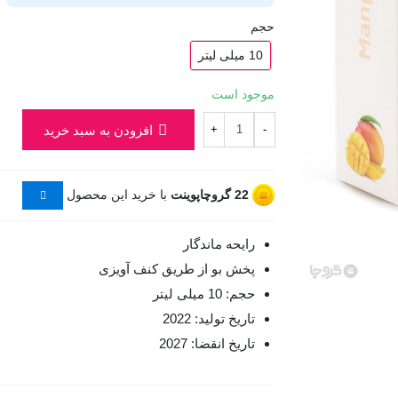
حجم
10 میلی لیتر
موجود است
افزودن به سبد خرید
+
-
22
گروچاپوینت
با خرید این محصول
رایحه ماندگار
پخش بو از طریق کنف آویزی
حجم: 10 میلی لیتر
تاریخ تولید: 2022
تاریخ انقضا: 2027