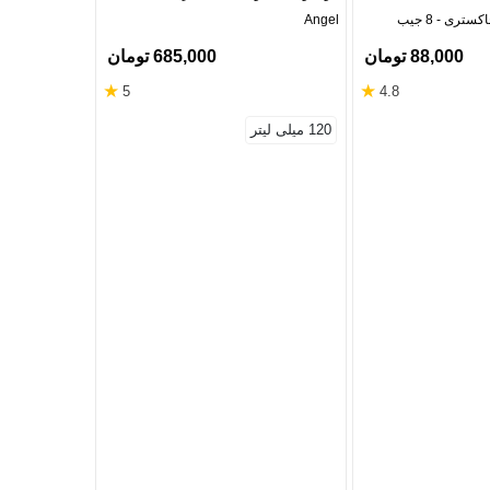
Angel
عددی
88,000 تومان
685,000 تومان
★
★
5
4.8
120 میلی لیتر