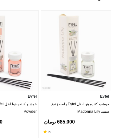
Eyfel
Eyfel
خوشبو کننده هوا ایفل Eyfel رایحه زنبق
سفید Madonna Lily
Powder
685,000 تومان
00
★
5