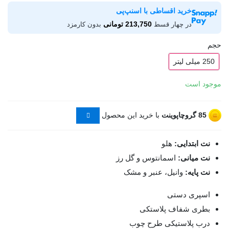
خرید اقساطی با اسنپ‌پی
213,750 تومانی
در چهار قسط
بدون کارمزد
حجم
250 میلی لیتر
موجود است
85
گروچاپوینت
با خرید این محصول
نت ابتدایی:
هلو
نت میانی:
اسمانتوس و گل رز
نت پایه:
وانیل، عنبر و مشک
اسپری دستی
بطری شفاف پلاستکی
درب پلاستیکی طرح چوب