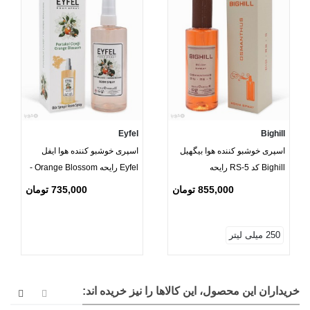
Eyfel
Bighill
اسپری خوشبو کننده هوا بیگهیل
اسپری خوشبو کننده هوا ایفل
Bighill کد RS-5 رایحه
Eyfel رایحه Orange Blossom -
Osmanthus
حجم 400 میلی لیتر
855,000 تومان
735,000 تومان
250 میلی لیتر
خریداران این محصول، این کالاها را نیز خریده اند: