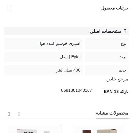
جزئیات محصول
مشخصات اصلی
نوع
اسپری خوشبو کننده هوا
برند
Eyfel | ایفل
حجم
400 میلی لیتر
مرجع خاص
8681301043167
بارکد EAN-13
محصولات مشابه