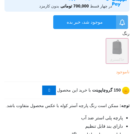
700,000 تومانی
در چهار قسط
بدون کارمزد
موجود شد، خبر بده
رنگ
خاکستری
ناموجود
150
گروچاپوینت
با خرید این محصول
توجه:
ممکن است رنگ پارچه آستر کوله با عکس محصول متفاوت باشد.
پارچه پلی استر ضد آب
دارای بند قابل تنظیم