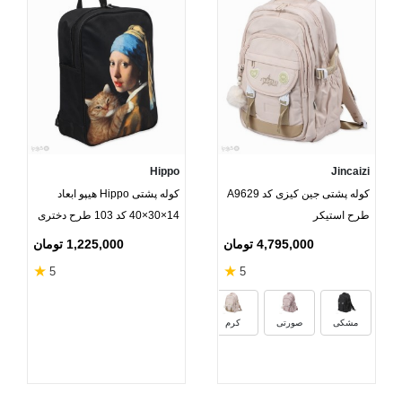
Hippo
Jincaizi
کوله پشتی جین کیزی کد A9629
کوله پشتی Hippo هیپو ابعاد
طرح استیکر
14×30×40 کد 103 طرح دختری
با گوشواره مروارید
4,795,000 تومان
1,225,000 تومان
★
★
5
5
سبز
یاسی
مشکی
صورتی
کرم