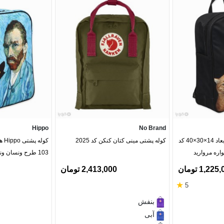
اره.
Hippo
No Brand
کوله پشتی Hippo هیپو ابعاد 14×30×40 کد
کوله پشتی مینی کتان کنکن کد 2025
103 طرح ونسان ونگوگ
1,22 تومان
2,413,000 تومان
تا رنگ و کیفیت پارچه حفظ بشه.
★
5
بنفش
آبی