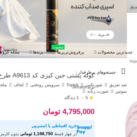
محبوب
جدیدترین محصولات
پرفروش‌ترین‌ها
برندها
مجله گروچا
جستجوهای پرطرفدار :
کوله پشتی جین کیزی کد A9613 طرح Popular
ضد تعریق
شورتکس
Topick
سرویس روتختی
لحاف
ملح
برند:
Jincaizi
سوتین
شورت زنانه
★
1 دیدگاه
5
4,795,000 تومان
خرید اقساطی با اسنپ‌پی
1,198,750 تومانی
در چهار قسط
بدون کارمزد