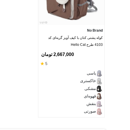
No Brand
کوله پشتی کتان با کیف آویز گربه‌ای کد
4103 طرح Hello Cat
2,667,000 تومان
★
5
یاسی
خاکستری
مشکی
قهوه‌ای
بنفش
صورتی