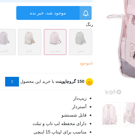
موجود شد، خبر بده
رنگ
سبز
صورتی
کرم
یاسی
ناموجود
150
گروچاپوینت
با خرید این محصول
زیپ‌دار
آستردار
قابل شستشو
دارای محفظه لپ تاپ و تبلت
مناسب برای لپتاپ 15 اینچی