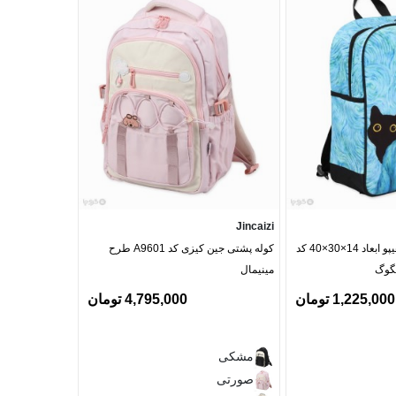
Doughnut
Jincaizi
کوله پشتی Hippo هیپو ابعاد 14×30×40 کد
کوله پشتی جین کیزی کد A9601 طرح
کوله پشتی برزن
مینیمال
1,225,000 تومان
4,795,000 تومان
مشکی
مشکی
بنفش
صورتی
صورتی