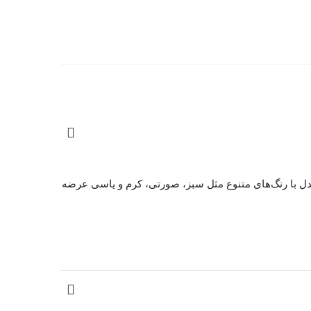
مدل A9613 طرح Popular یکی از بهترین انتخاب‌هاست. این مدل با رنگ‌های متنوع مثل سبز، صورتی، کرم و یاسی عرضه
انشگاه، مدرسه، محل کار یا حتی سفرهای کوتاه عالیه. نکته مهم‌تر اینه که