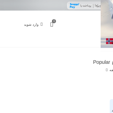
0
وارد شوید
فه