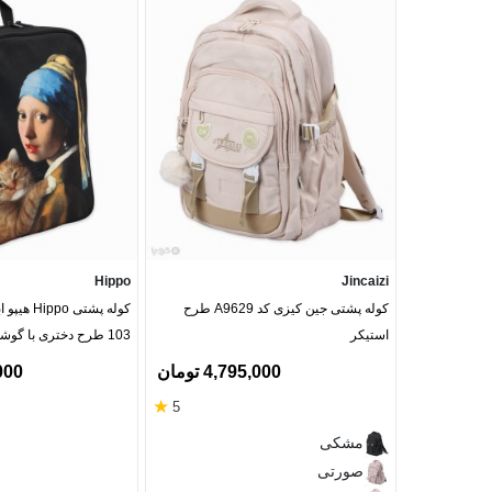
خیر، ضدآب کامل نیست؛ ولی در برابر بارون سبک مقاومت د
2. برای لپ‌تاپ مناسبه؟
بله، محفظه‌ی مخصوص لپ‌تاپ 15 اینچی داره.
3. وزن کیف چقدره؟
حدود 700 گرم؛ سبک و مناسب برای استفاده روزمره.
4. امکان خرید قسطی وجود داره؟
Hippo
Jincaizi
بله، می‌تونی در 4 قسط بدون کارمزد پرداخت کنی.
کوله پشتی جین کیزی کد A9629 طرح
استیکر
103 طرح دختری با گوشواره مروارید
5. نحوه شستشو چطوره؟
4,795,000 تومان
5,000
با شوینده ملایم و آب سرد یا ولرم بشور؛ در سایه خشک کن 
★
5
مشکی
صورتی