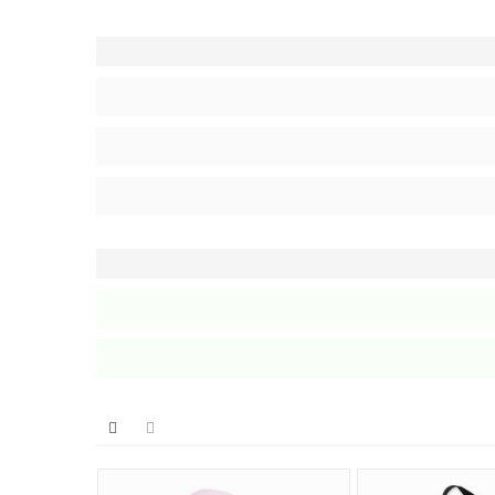
علاقه دارن. رنگ‌بندی متنوعش باعث می‌شه بتونی راحت با
های قابل تنظیمش باعث می‌شن فشار کمتری روی شونه‌ها حس
ورشید مناسب نیست؛ سایه بهترین گزینه‌ست تا رنگ کیف
خیال راحت خرید کنی و اگر مشکلی بود با پشتیبانی