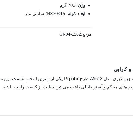
وزن:
700 گرم
ابعاد کوله:
15×30×44 سانتی متر
مرجع:
GR04-1102
اگر دنبال یه کوله شیک، کاربردی و مقاوم هستی، کوله‌پشتی جین کیزی 
، زیپ‌های محکم و آستر داخلی باعث می‌شن خیالت از کیفیت راحت باشه.
له با ابعاد 15×30×44 سانتی‌متر و وزن حدود 700 گرم طراحی شده. ظرفیتش برای استفاده‌ی روزمره مثل د