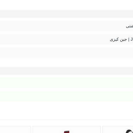
ن کوله برای کسایی مناسبه که هم دنبال ظاهر ساده‌ان و هم به استایل اسپرت 
شتی
داوم مقاومت بالایی داره. زیپ‌ها نرم و روان باز و بسته می‌شن و بند
یزی
ی ملایم و آب سرد یا ولرم شسته بشه. برای خشک کردن هم نور مستقیم خ
امکان مرجوعی در صورت ایراد یا مغایرت رو فراهم کرده. پس می‌تونی با 