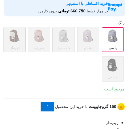
خرید اقساطی با اسنپ‌پی
666,750 تومانی
در چهار قسط
بدون کارمزد
رنگ
یاسی
بنفش
خاکستری
صورتی
قهوه‌ای
مشکی
موجود است
150
گروچاپوینت
با خرید این محصول
زیپ‌دار