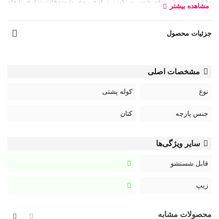
وقتی پرش کنی هم حس سنگینی زیادی روی شونه‌هات نداری. ابعاد
مشاهده بیشتر
15×34×44 سانتی‌متری این کوله باعث میشه هم خوش‌دست باشه،
هم فضای کافی برای همه وسایلت داشته باشه.
جزئیات محصول
ویژگی‌های مهم کوله‌ پشتی کتان با کیف آویز گربه‌ای کد
4103 طرح Hello Cat
مشخصات اصلی
جنس کتان مرغوب و مقاوم
وزن سبک: 700 گرم
نوع
کوله پشتی
ابعاد: 15×34×44 سانتی‌متر
دارای محفظه لپ‌تاپ و تبلت (مناسب لپ‌تاپ 15 اینچی)
جنس پارچه
کتان
طراحی زیپ‌دار و آستردار برای امنیت بیشتر
چند جیب داخلی و خارجی برای نظم‌دهی وسایل
سایر ویژگی‌ها
دارای کیف آویز گربه‌ای بامزه و قابل جدا شدن
قابل شستشو
کاملاً قابل شست‌وشو با آب سرد و شوینده ملایم
کیفیت بالای ساخت و دوخت
زیپ
دوخت این
کوله‌ پشتی
خیلی تمیز و محکمه و بندها و زیپ‌ها دوام
محصولات مشابه
بالایی دارن. همین باعث میشه برای استفاده روزمره، دانشگاه،