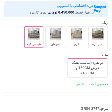
خرید اقساطی با اسنپ‌پی
6,450,000 تومانی
در چهار قسط
بدون کارمزد
رنگ
سبز تیره
کرم
نقره‌ای
طوسی کرم
مدل
دو نفره (مناسب تشک
عرض 160CM و
180CM)
محصول آماده سفارش
مرجع:
GR04-2747