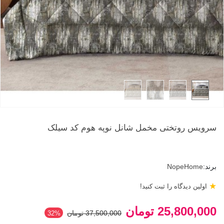
سرویس روتختی مخمل شانل نوپه هوم کد سیلک
برند:
NopeHome
★
اولین دیدگاه را ثبت کنید!
25,800,000 تومان
37,500,000 تومان
32%