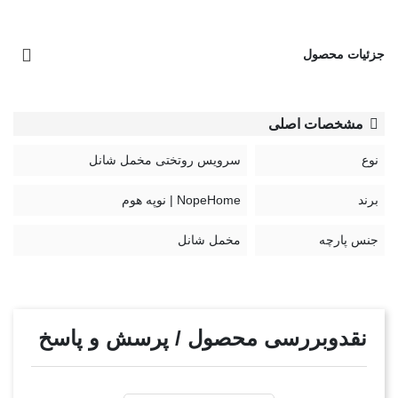
جزئیات محصول
مشخصات اصلی
نوع
سرویس روتختی مخمل شانل
برند
NopeHome | نوپه هوم
جنس پارچه
مخمل شانل
نقدوبررسی محصول / پرسش و پاسخ