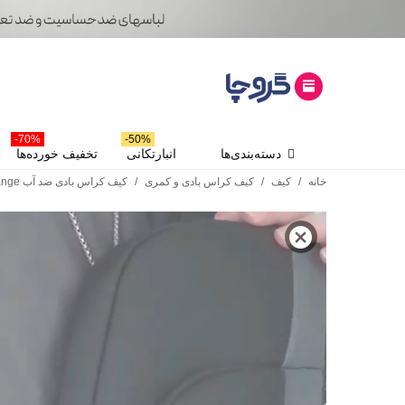
70%-
50%-
دسته‌بندی‌ها
انبارتکانی
تخفیف خورده‌ها
خانه
/
کیف
/
کیف کراس بادی و کمری
/
کیف کراس بادی ضد آب Bange بنج کد 7312