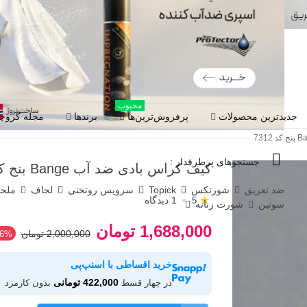
محبوب
جدیدترین محصولات
پرفروش‌ترین‌ها
برندها
مجله گروچا
جستجوهای پرطرفدار :
کیف کراس بادی ضد آب Bange بنج کد 7312
ضد تعریق
شورتکس
Topick
سرویس روتختی
لحاف
ملح
★
1 دیدگاه
5
سوتین
شورت زنانه
1,688,000 تومان
2,000,000 تومان
16%
خرید اقساطی با اسنپ‌پی
422,000 تومانی
در چهار قسط
بدون کارمزد