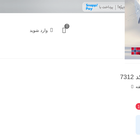
0
وارد شوید
فه