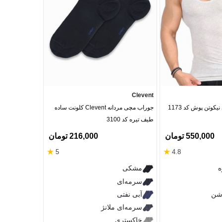
Clevent
Clevent
کوتن پوش کد 1173
جوراب مچی مردانه Clevent کلونت ساده
طیف تیره کد 3100
کلونت کد 1500
550,000 تومان
216,000 تومان
‎12%
★
★
5
4.8
قرمز
ه
مشکی
سرمه‌ای
سرمه‌ای
آبی نفتی
شن
آبی نفتی
سفید
سرمه‌ای ملانژ
خاکستری
مشکی
خاکستری