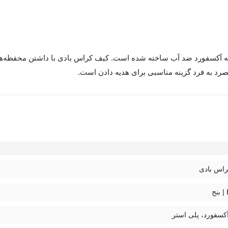
سپورت Bange بنج کد 7312 از جنس پارچه آکسفورد ضد آب ساخته شده است. کیف کراس بادی با 
رد به فرد گزینه مناسبی برای هدیه دادن است.
اس بادی
آکسفورد، پلی استر