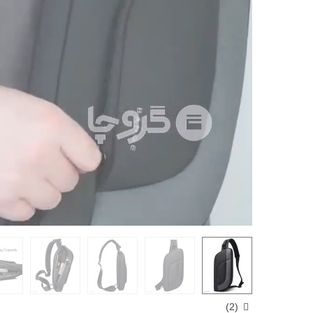
Loaded
:
Progress
:
Unmute
0%
0%
)
2
(