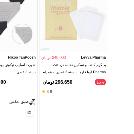
Levva Pharma
349,000 تومان
Nikoo TanPoosh
پد گرم کننده و تسکین دهنده درد Levva
Pharma لیوا فارما - بسته 2 عددی به همراه
بسته 3 عددی
1 عدد رایگان
296,650 تومان
0,000
‎15%
★
4.9
طبق عکس
3XL