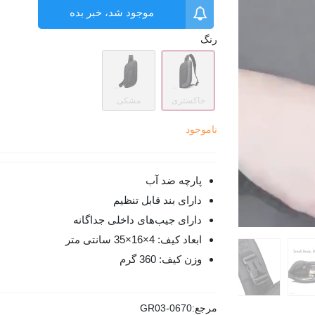
موجود شد، خبر بده
رنگ
خاکستری
مشکی
ناموجود
پارچه ضد آب
دارای بند قابل تنظیم
دارای جیب‌های داخلی جداگانه
ابعاد کیف:
4
×16
×35 سانتی متر
وزن کیف: 360 گرم
مرجع:
GR03-0670