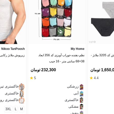
Nikoo TanPoosh
My Home
شورت اسلیپ نیکوتن پوش کد 3205 ملانژ -
نظم دهنده جوراب آویزی کد 356 ابعاد
زیرپوش ملانژ رکابی نی
38×68 سانتی متر - 16 جیب
1,65 تومان
232,300 تومان
★
★
5
4.4
زرشکی
خاکستری تیر
آبی
خاکستری
خاکستری
خاکستری رو
مشکی
3XL
L
M
بنفش