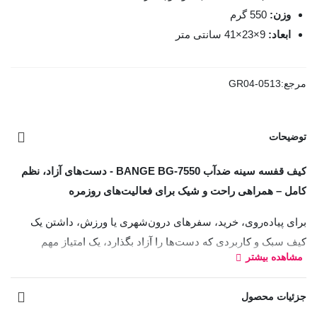
وزن:
550 گرم
ابعاد:
9×23×41 سانتی متر
مرجع:
GR04-0513
توضیحات
کیف قفسه سینه ضدآب BANGE BG-7550 - دست‌های آزاد، نظم
کامل – همراهی راحت و شیک برای فعالیت‌های روزمره
برای پیاده‌روی، خرید، سفرهای درون‌شهری یا ورزش، داشتن یک
کیف سبک و کاربردی که دست‌ها را آزاد بگذارد، یک امتیاز مهم
مشاهده بیشتر
محسوب می‌شود.
کیف قفسه سینه بنج مدل BG-7550 با طراحی ارگونومیک،
جزئیات محصول
محفظه‌های جداگانه و بند قابل تنظیم، پاسخگوی تمام نیازهای شما