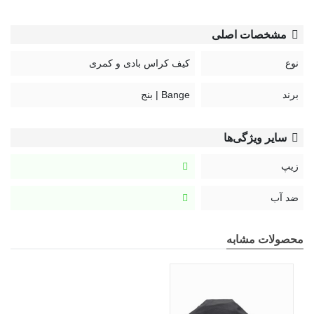
در طول روز است. این کیف جمع‌وجور، ضدآب و مقاوم، جای کافی
مشخصات اصلی
برای نگهداری گوشی، تبلت، کیف پول، بطری آب، چتر و حتی دوربین
دارد – بدون به هم ریختگی و با دسترسی سریع.
نوع
کیف کراس بادی و کمری
راحتی در حرکت، نظم در حمل وسایل
برند
Bange | بنج
کیف تک‌بند BG-7550 با وزن سبک 550 گرم و بند بلند قابل تنظیم،
به‌راحتی روی قفسه سینه یا کمر قرار می‌گیرد. طراحی یک محفظه
سایر ویژگی‌ها
اصلی بزرگ به همراه جیب‌های جانبی، نظم‌دهی دقیقی برای وسایل
زیپ
شما ایجاد می‌کند؛ بدون شلوغی و اتلاف وقت برای پیدا کردن چیزی.
ضد آب
محصولات مشابه