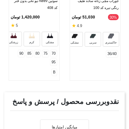
جوراب مچی زنانه ساده طیف
سوتین Neev نیو نخی بدون فنر
رنگی تیره کد 100
کد 408
1,420,000 تومان
51,030 تومان
‎30%
★
★
5
4.9
نوک مدادی
خاکستری تیره
دودی
قهوه‌ای 
مشکی
کرم
زرشکی
خاکستری
سربی
مشکی
90
85
80
75
70
36/40
95
B
نقدوبررسی محصول / پرسش و پاسخ
میانگین امتیازها