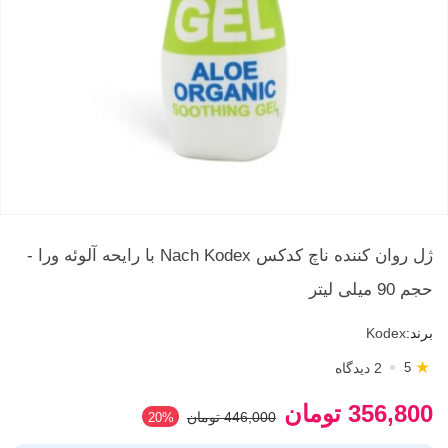
ژل روان کننده ناچ کدکس Nach Kodex با رایحه آلوئه ورا -
حجم 90 میلی لیتر
برند:
Kodex
★
2 دیدگاه
5
356,800 تومان
446,000 تومان
‎20%