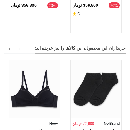
حجم 90 میلی لیتر
356,800 تومان
356,800 تومان
‎20%
‎20%
★
5
خریداران این محصول، این کالاها را نیز خریده اند:
No Brand
72,900 تومان
Neev