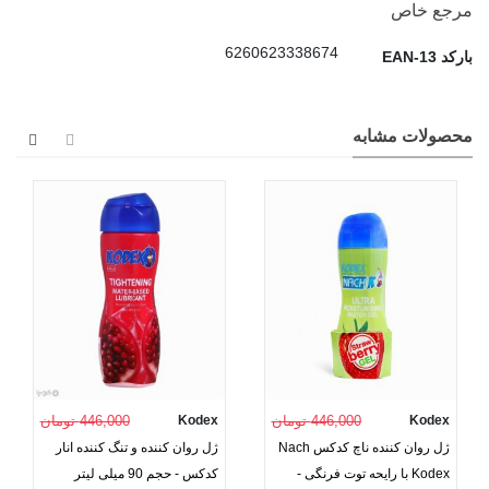
مرجع خاص
6260623338674
بارکد EAN-13
محصولات مشابه
Kodex
446,000 تومان
Kodex
446,000 تومان
ژل روان کننده ناچ کدکس Nach
ژل روان کننده و تنگ کننده انار
Kodex با رایحه توت فرنگی -
کدکس - حجم 90 میلی لیتر