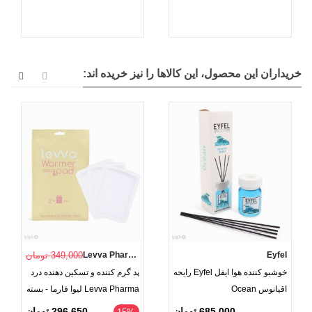
خریداران این محصول، این کالاها را نیز خریده اند:
Eyfel
Levva Pharma
349,000 تومان
خوشبو کننده هوا ایفل Eyfel رایحه
پد گرم کننده و تسکین دهنده درد
اقیانوس Ocean
Levva Pharma لیوا فارما - بسته
2 عددی به همراه 1 عدد رایگان
685,000 تومان
296,650 تومان