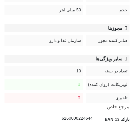
منع مصرف:
از مصرف روی زخم باز و جراحات خودداری نمایید.
تاریخ تولید: 2023
حجم
50 میلی لیتر
تاریخ انقضا: 2026
مجوزها
صادر کننده مجوز
سازمان غذا و دارو
سایر ویژگی‌ها
تعداد در بسته
10
لوبریکانت (روان کننده)
تاخیری
مرجع خاص
6260000224644
بارکد EAN-13