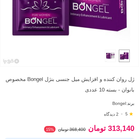
ژل روان کننده و افزایش میل جنسی بنژل Bongel مخصوص
بانوان - بسته 10 عددی
برند:
Bongel
★
2 دیدگاه
5
313,140 تومان
368,400 تومان
‎15%