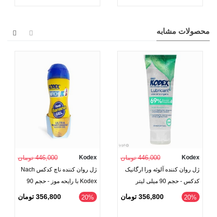
محصولات مشابه
Kodex
446,000 تومان
Kodex
446,000 تومان
ژل روان کننده آلوئه ورا ارگانیک
ژل روان کننده ناچ کدکس Nach
کدکس - حجم 90 میلی لیتر
Kodex با رایحه موز - حجم 90
میلی لیتر
356,800 تومان
356,800 تومان
‎20%
‎20%