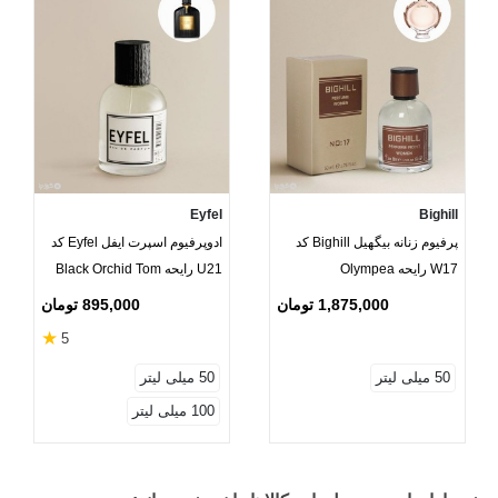
Eyfel
Bighill
پرفیوم زنانه بیگهیل Bighill کد
ادوپرفیوم اسپرت ایفل Eyfel کد
W17 رایحه Olympea
U21 رایحه Black Orchid Tom
Ford
1,875,000 تومان
895,000 تومان
★
5
50 میلی لیتر
50 میلی لیتر
100 میلی لیتر