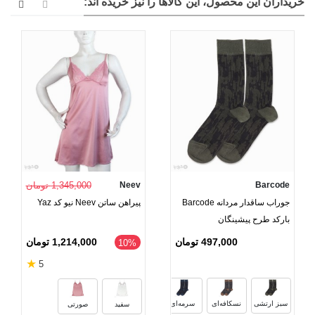
خریداران این محصول، این کالاها را نیز خریده اند:
Barcode
Neev
1,345,000 تومان
جوراب ساقدار مردانه Barcode
پیراهن ساتن Neev نیو کد Yaz
بارکد طرح پیشینگان
497,000 تومان
1,214,000 تومان
10%
★
5
سبز ارتشی
نسکافه‌ای
سرمه‌ای
سفید
صورتی