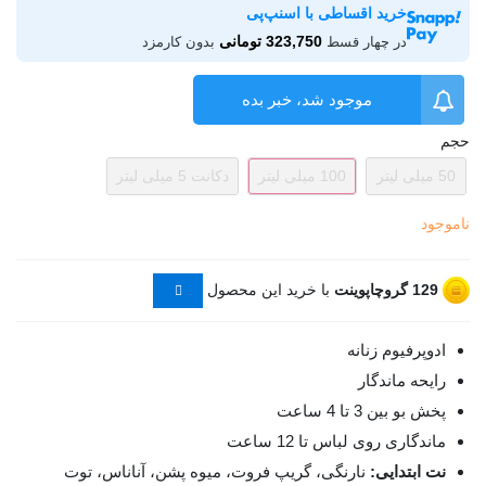
خرید اقساطی با اسنپ‌پی
323,750 تومانی
در چهار قسط
بدون کارمزد
موجود شد، خبر بده
حجم
50 میلی لیتر
100 میلی لیتر
دکانت 5 میلی لیتر
ناموجود
129
گروچاپوینت
با خرید این محصول
ادوپرفیوم زنانه
رایحه ماندگار
پخش بو بین 3 تا 4 ساعت
ماندگاری روی لباس تا 12 ساعت
نت ابتدایی:
نارنگی، گریپ فروت، میوه پشن، آناناس، توت