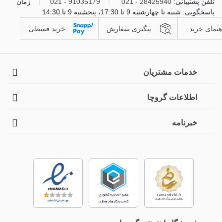
تلفن پشتیبانی:
28425940 - 021
|
91035179 - 021
|
زمان
پاسخگویی: شنبه تا چهارشنبه 9 تا 17:30، پنجشنبه 9 تا 14:30
هنمای خرید
پیگیری سفارش
خرید قسطی
خدمات مشتریان
اطلاعات گروچا
خبرنامه