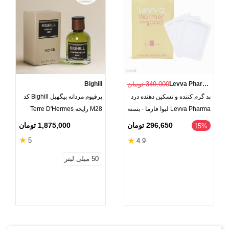
Levva Pharma
349,000 تومان
Bighill
پد گرم کننده و تسکین دهنده درد
پرفیوم مردانه بیگهیل Bighill کد
Levva Pharma لیوا فارما - بسته
M28 رایحه Terre D'Hermes
2 عددی به همراه 1 عدد رایگان
1,875,000 تومان
296,650 تومان
‎15%
★
★
5
4.9
50 میلی لیتر