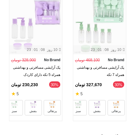
دو عدد اسپری (مناسب عطر، الکل، تونر و...)
یک عدد بطری در دکمه‌ای (مناسب شامپو، ژل، کرم و... )
یک عدد بطری پمپی (مناسب کرم، ژل و...)
10 روز
23 : 01 : 08
10 روز
23 : 01 : 08
دو عدد ظرف در پیجی (مناسب کرم، ماسک، ژل و...)
No Brand
468,100 تومان
No Brand
328,900 تومان
یک عدد کیف زیپ‌دار پلاستیکی شفاف
پک آرایشی مسافرتی و بهداشتی
پک آرایشی مسافرتی و بهداشتی
همراه 7 تکه
همراه 5 تکه دارای کاردک
327,670 تومان
230,230 تومان
‎30%
‎30%
★
★
5
5
پرتقالی
بنفش
سبز
پرتقالی
بنفش
سبز