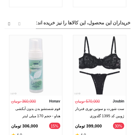
خریداران این محصول، این کالاها را نیز خریده اند:
Joubin
570,000 تومان
Honav
360,000 تومان
ست شورت و سوتین توری فنردار
فوم شستشو بدن بدون آبکشی
ژوبین کد 1395 گلدوزی
هناو - حجم 170 میلی لیتر
399,000 تومان
306,000 تومان
‎15%
‎30%