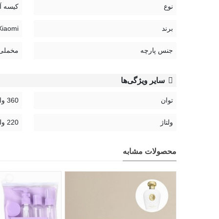
نوع
کیسه آ
55 درجه، 60 درجه و 65 درجه
برند
Xiaomi | شیائوم
این تنظیمات 
جنس پارچه
مخملی
می‌شود.
سایر ویژگی‌ها
دارای سیستم ایمنی فعال و چند لایه:
توان
360 وات
سیم گرمایشی سیلیکونی دو لایه:
برای ایزوله کردن برق از 
ولتاژ
220 ولت
گرمایش یکنواخت سه‌بعدی:
بدون تماس مستقیم با جسم خ
محصولات مشابه
لوله گرمایشی U شکل:
برای پخش سریع و یکنواخت گرما
سنسور هوشمند دما:
قطع خودکار برق هنگام افزایش بیش‌از
عایق مقاوم در برابر شعله:
برای جلوگیری از نشت و افزایش