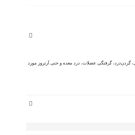
گردن‌درد، گرفتگی عضلات، درد معده و حتی آرتروز مورد
توان تحمل فشاری تا 80 کیلوگرم را دارد. روکش مخملی باکیفیت آن، نرمی و لطافت مطلوبی را هنگام استفاده فراهم