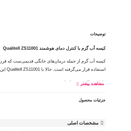
توضیحات
کیسه آب گرم با کنترل دمای هوشمند Qualitell ZS11001
کیسه آب گرم از جمله درمان‌های خانگی قدیمی‌ست که قرن‌
استفاده قرار می‌گرفته است. حالا با Qualitell ZS11001 این روش درمانی وارد مرحله‌ای نوین و هوشمند شده است.
طراحی باکیفیت و بادوام
مشاهده بیشتر
جزئیات محصول
می‌کند که حس خوبی به بدن منتقل میکند.
قابلیت کنترل دمای هوشمند – سه حالته
مشخصات اصلی
با صفحه نمایش لمسی و کنترل دیجیتال، می‌توانید دما را به