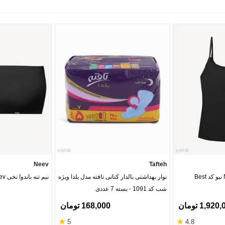
Neev
Tafteh
نوار بهداشتی بالدار کتانی تافته مدل یلدا ویژه
نیم تنه باندوا نخی Neev نیو کد Kylo 6204
شب کد 1091 - بسته 7 عددی
1,92 تومان
168,000 تومان
★
★
5
4.8