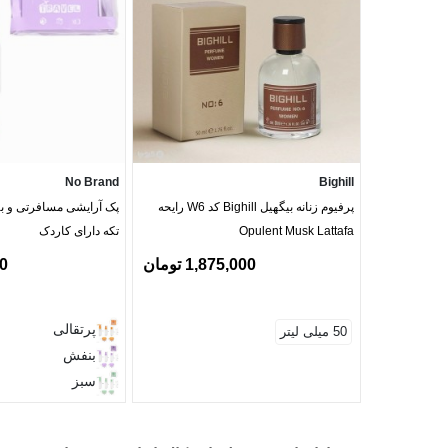
No Brand
Bighill
پرفیوم زنانه بیگهیل Bighill کد W6 رایحه
Opulent Musk Lattafa
تکه دارای کاردک
1,875,000 تومان
00
پرتقالی
50 میلی لیتر
بنفش
سبز