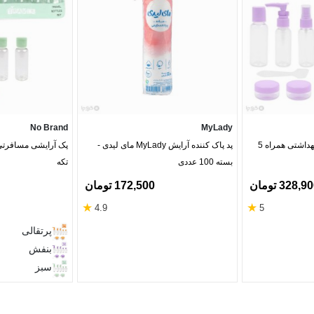
No Brand
MyLady
پک آرایشی مسافرتی و بهداشتی همراه 5
پد پاک کننده آرایش MyLady مای لیدی -
بسته 100 عددی
تکه
328,9 تومان
172,500 تومان
★
★
4.9
5
پرتقالی
بنفش
سبز