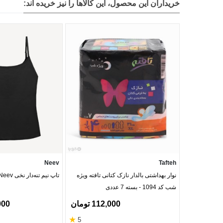
خریداران این محصول، این کالاها را نیز خریده اند:
Neev
Tafteh
نوار بهداشتی بالدار نازک کتانی تافته ویژه
تاپ نیم تنه‌دار نخی Neev نیو کد Best
شب کد 1094 - بسته 7 عددی
112,000 تومان
0,000
★
5