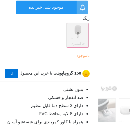
موجود شد، خبر بده
رنگ
خاکستری
ناموجود
150
گروچاپوینت
با خرید این محصول
بدون نشتی
ضد انفجار و خشکی
دارای 3 سطح دما قابل تنظیم
دارای 8 لایه محافظ PVC
همراه با کاور کمربندی برای شستشو آسان