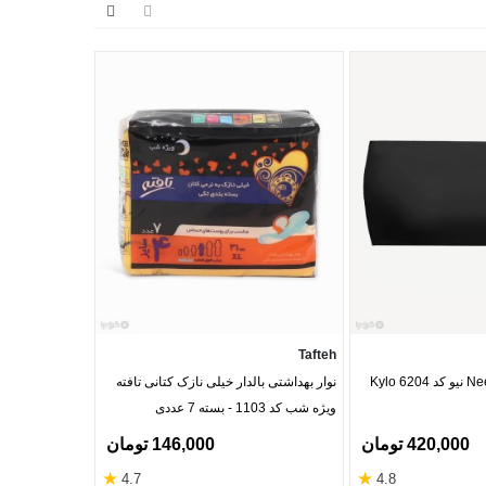
MyLady
Tafteh
نوار بهداشتی بالدار خیلی نازک کتانی تافته
ویژه شب کد 1103 - بسته 7 عددی
بسته 100 عددی
420,000 تومان
146,000 تومان
★
★
4.7
4.8