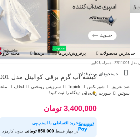
محبوب
جدیدترین محصولات
پرفروش‌ترین‌ها
برندها
مجله گروچا
اه با کاور
جستجوهای پرطرفدار :
کیسه آب گرم برقی کوالیتل مدل ZS11001 - همراه با کاور
ضد تعریق
شورتکس
Topick
سرویس روتختی
لحاف
ملح
★
اولین دیدگاه را ثبت کنید!
سوتین
شورت زنانه
3,400,000 تومان
خرید اقساطی با اسنپ‌پی
850,000 تومانی
در چهار قسط
بدون کارمزد