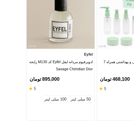
iberprotector
Eyfel
پک آرایشی مسافرتی و بهداشتی همراه 7
ادوپرفیوم مردانه ایفل Eyfel کد M130 رایحه
اسپری ضد آب کن
PREGNATION
Savage Chiristian Dior
468,100 تومان
895,000 تومان
★
★
5
5
50 میلی لیتر
100 میلی لیتر