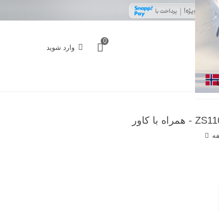
0
وارد شوید
فه