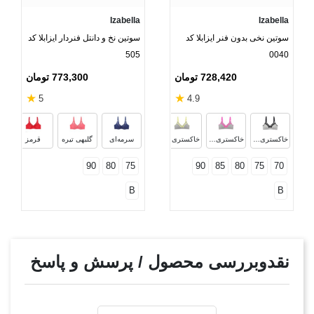
شست‌وشو، پارچه روی سطح صاف خشک شود و از چلاندن یا آویزان
کردن آن پرهیز شود تا فرم و کیفیت اولیه روتختی حفظ گردد.
Izabella
Izabella
سوتین نخی بدون فنر ایزابلا کد
سوتین نخ و دانتل فنردار ایزابلا کد
505
0040
728,420 تومان
773,300 تومان
★
★
5
4.9
خاکستری قرمز
خاکستری سرمه‌ای
خاکستری سبز
خاکستری مشکی
خاکستری صورتی
خاکستری لیمویی
سرمه‌ای
گلبهی تیره
قرمز
90
80
75
90
85
80
75
70
B
B
نقدوبررسی محصول / پرسش و پاسخ