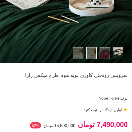
سرویس روتختی کاوری نوپه هوم طرح میکس زارا
برند:
NopeHome
★
اولین دیدگاه را ثبت کنید!
7,490,000 تومان
15,500,000 تومان
52%