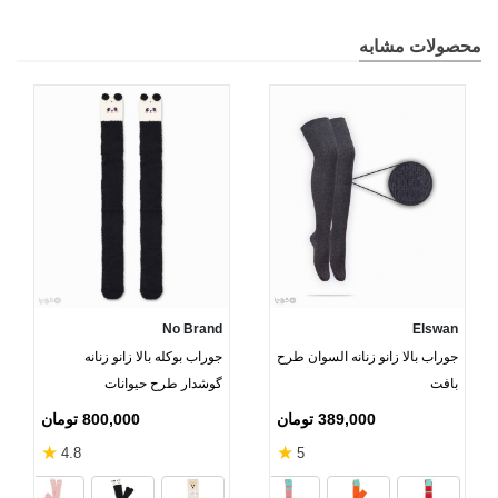
محصولات مشابه
No Brand
Elswan
جوراب بالا زانو زنانه السوان طرح
جوراب بوکله بالا زانو زنانه
بافت
گوشدار طرح حیوانات
389,000 تومان
800,000 تومان
★
★
4.8
5
بادمجانی شاین
سفید
خاکستری
مشک