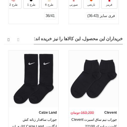
قرمز
نارنجی
صورتی
طرح 6
طرح 1
طرح 2
فری سایز (43-36)
36/41
خریداران این محصول، این کالاها را نیز خریده اند:
Clevent
163,200 تومان
Calze Land
جوراب نیم ساق اسپرت Clevent
جوراب ساقدار زنانه کش
کلونت ساده کد 22100
انگلیسی Calze Land کالزی لند