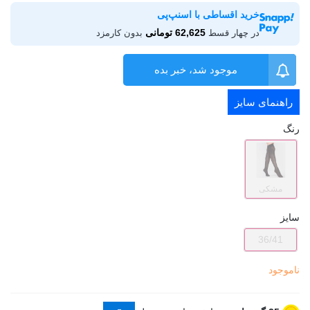
خرید اقساطی با اسنپ‌پی
62,625 تومانی
در چهار قسط
بدون کارمزد
موجود شد، خبر بده
راهنمای سایز
رنگ
مشکی
سایز
36/41
ناموجود