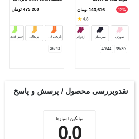
طرح Nike
475,200 تومان
143,616 تومان
‎12%
★
4.8
خردلی
کالباسی
هلویی
سفید
نارنجی فسفری
پرتقالی
سبز فسفری
صورتی
سرمه‌ای
ارغوانی
36/40
40/44
35/39
نقدوبررسی محصول / پرسش و پاسخ
میانگین امتیازها
0.0