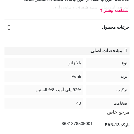
این جوراب نمایی نیمه شفاف و مات دارد.
مشاهده بیشتر
در صورت نیاز به راهنمایی بیشتر از «چت آنلاین» سایت کمک
جزئیات محصول
بگیرید.
مدل:
Mikro
مشخصات اصلی
نوع
بالا زانو
راهنمای نگهداری جوراب:
برند
Penti
ترکیب
92% پلی آمید، 8% الستین
ضخامت
40
مرجع خاص
8681378505001
بارکد EAN-13