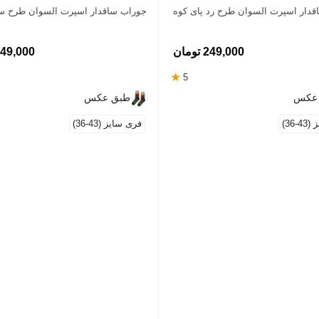
دار اسپرت السوان طرح رد پای کوه
جوراب ساقدار اسپرت السوان طرح سا
249,000 تومان
249,000 توم
★
5
عکس
طبق عکس
-36)
فری سایز (43-36)