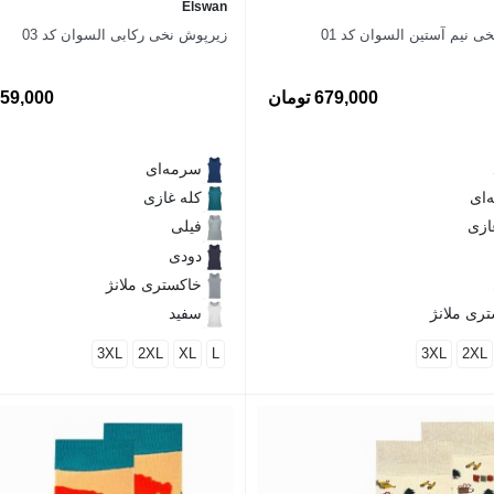
Elswan
ی نیم آستین السوان کد 01
زیرپوش نخی رکابی السوان کد 03
679,000 تومان
659,000 توم
سرمه‌ای
‌ای
کله غازی
ازی
فیلی
دودی
خاکستری ملانژ
ری ملانژ
سفید
3XL
2XL
XL
L
3XL
2XL