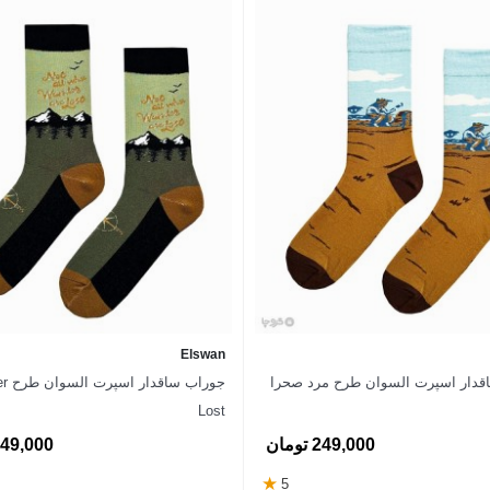
Elswan
قدار اسپرت السوان طرح مرد صحرا
جوراب 
Lost
249,000 تومان
249,000 توم
★
5