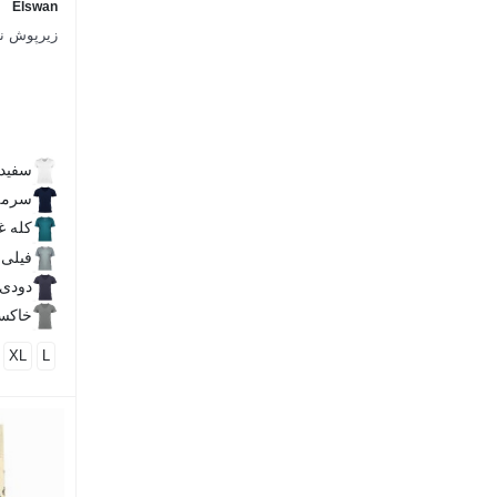
Elswan
زیرپوش نخ
سفید
سرمه
کله غ
فیلی
دودی
خاکست
XL
L