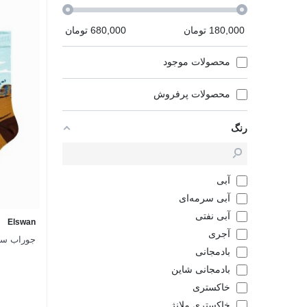
180,000
تومان
680,000
تومان
محصولات موجود
محصولات پرفروش
رنگ
آبی
آبی سرمه‌ای
آبی نفتی
Elswan
آجری
جوراب سا
بادمجانی
بادمجانی شاین
خاکستری
خاکستری ملانژ