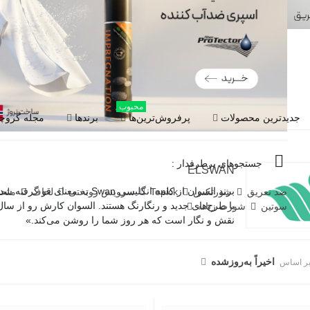
محبوب
جدیدترین محصولات
پرفروش‌ترین‌ها
برندها
مجله گروچا
جستجوهای پرطرفدار :
ELSWAN
برند السوان از کلمه انگلیسی an
ضد تعریق
شورتکس
Topick
سرویس روتختی
لحاف
ملح
سوتین
شورت زنانه
نقش و نگار است که هر روز شما را روشن می‌کند.»
اخیراً به‌روز‌شده
بر اساس