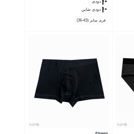
دودی
دودی شاین
فری سایز (43-36)
Elswan