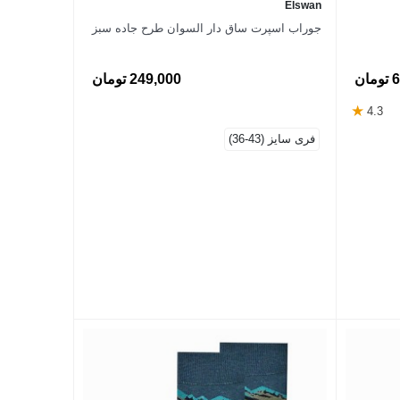
Elswan
جوراب اسپرت ساق دار السوان طرح جاده سبز
ان
249,000 تومان
★
4.3
فری سایز (43-36)