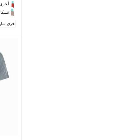
آجری
نسکاف
فری سایز (43