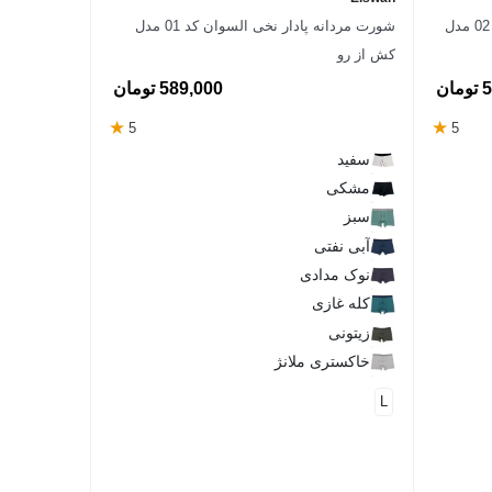
شورت مردانه اسلیپ نخی السوان کد 02 مدل
شورت مردانه پادار نخی السوان کد 01 مدل
کش از رو
ان
589,000 تومان
★
★
5
5
سفید
مشکی
سبز
آبی نفتی
نوک مدادی
کله غازی
زیتونی
خاکستری ملانژ
L