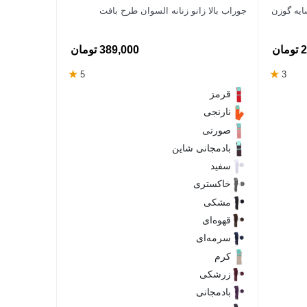
یه گوزن
جوراب بالا زانو زنانه السوان طرح بافت
ان
389,000 تومان
★
★
5
3
قرمز
نارنجی
صورتی
بادمجانی شاین
سفید
خاکستری
مشکی
قهوه‌ای
سرمه‌ای
کرم
زرشکی
بادمجانی