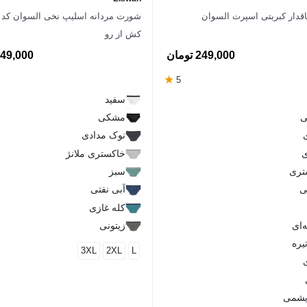
دار کبریتی اسپرت السوان
کش از رو
249,000 تومان
549,000 توم
★
5
سفید
ی
مشکی
نوک مدادی
ی
خاکستری ملانژ
تری
سبز
ی
آبی نفتی
کله غازی
‌ای
زیتونی
یره
3XL
2XL
L
یشمی