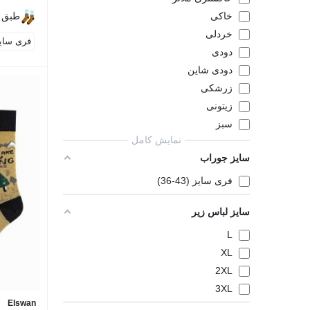
طبق 
خاکی
خردلی
فری سایز (43
دودی
دودی شاین
زرشکی
زیتونی
سبز
نمایش کامل
سایز جوراب
فری سایز (43-36)
سایز لباس زیر
L
XL
2XL
3XL
Elswan