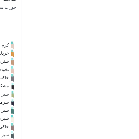
جوراب ساق
کرم
خردل
شتری
نخود
خاکس
مشک
سبز
سرمه
سبز ت
شیری
خاکی
سبز 