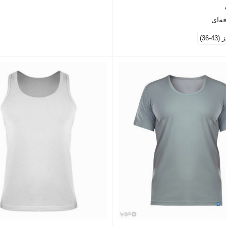
ه‌ای
-36)