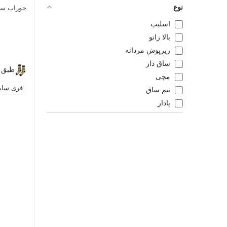
نوع
جوراب ساق
اسلیپ
بالا زانو
زیرپوش مردانه
ساق دار
طبق 
مچی
فری سایز (43
نیم ساق
پادار