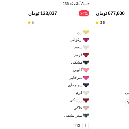
Adak آداک کد 136
بسته 3 عددی
677,600 تومان
123,037 تومان
‎39%
★
★
5
3.8
Yashil
زرد
Solda
ارغوانی
Meyra
سفید
L
M
S
قرمز
مشکی
گلبهی
سرخابی
سرمه‌ای
نی
کرم
زرشکی
9
خاکی
سبز یشمی
2XL
L