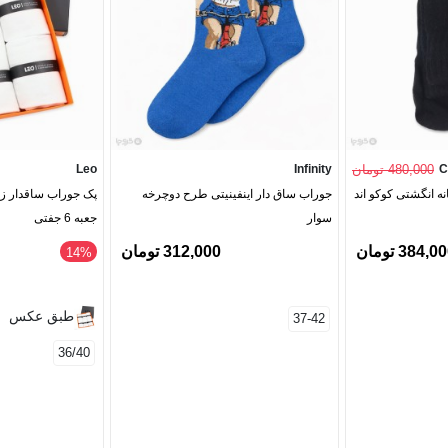
C
480,000 تومان
Infinity
Leo
ه انگشتی کوکو اند
جوراب ساق دار اینفینیتی طرح دوچرخه‌
سوار
جعبه 6 جفتی
384,0 تومان
312,000 تومان
‎14%
طبق عکس
37-42
36/40