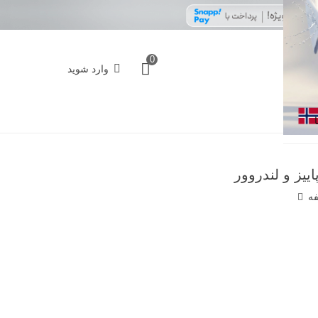
0
وارد شوید
یز و لندروور
فه