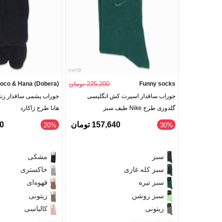
Funny socks
225,200 تومان
oco & Hana (Dobera)
جوراب ساقدار اسپرت کش انگلیسی
جوراب پشمی ساقدار زنان
گلدوزی طرح Nike طیف سبز
هانا طرح ژاکارد
157,640 تومان
00
‎20%
‎30%
سبز
مشکی
سبز کله غازی
خاکستری
سبز تیره
قهوه‌ای
سبز روشن
زیتونی
زیتونی
کالباسی