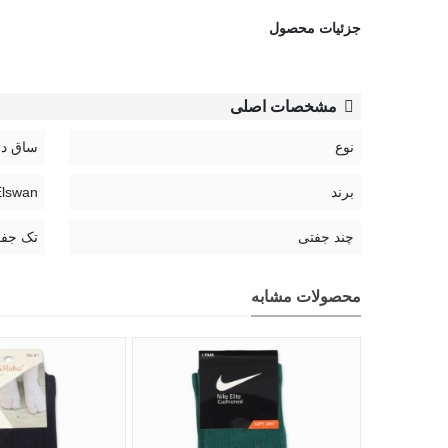
جزئیات محصول
مشخصات اصلی
نوع
ساق دا
برند
Elswan | السو
چند جفتی
تک جف
محصولات مشابه