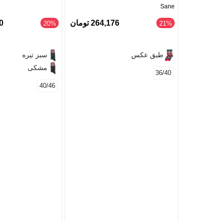
Sane
264,176 تومان
00
‎20%
‎21%
طبق عکس
سبز تیره
مشکی
36/40
40/46