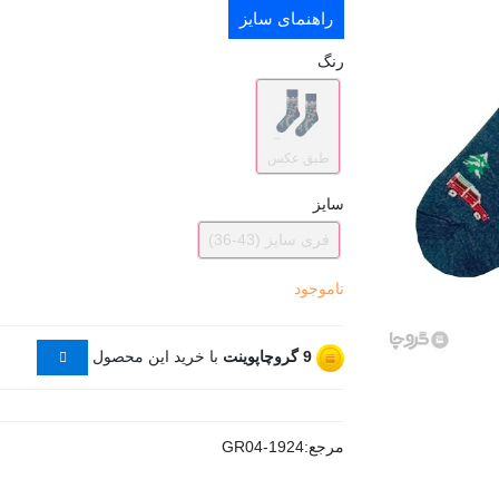
راهنمای سایز
رنگ
طبق عکس
سایز
فری سایز (43-36)
ناموجود
9
گروچاپوینت
با خرید این محصول
مرجع:
GR04-1924