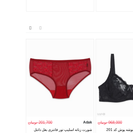
968,000 تومان
Adak
201,700 تومان
Neev
سوتین توری فنردار نوشه پوش کد 201
شورت زنانه اسلیپ تور فانتزی بغل دانتل