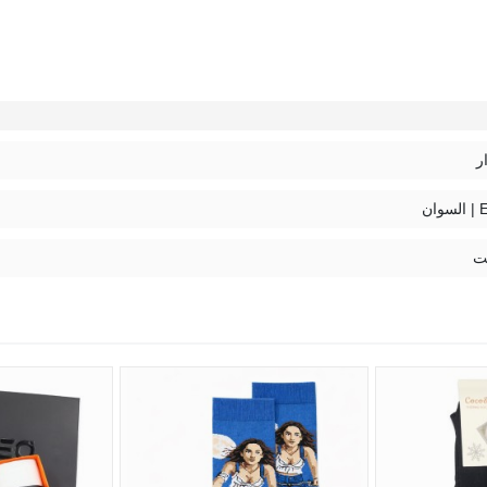
ر
ان
ت