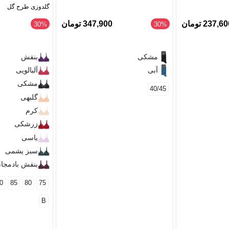
گلدوزی طرح گل
237,6 تومان
347,900 تومان
‎30%
‎30%
مشکی
بنفش
آبی
آلبالویی
مشکی
40/45
گلبهی
کرم
زرشکی
یاسی
سبز یشمی
بنفش بادمجا
0
85
80
75
B