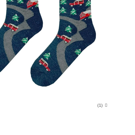
)
1
(