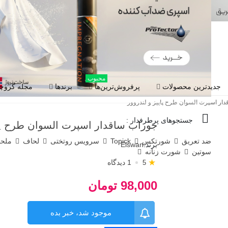
محبوب
جدیدترین محصولات
پرفروش‌ترین‌ها
برندها
مجله گروچا
ار اسپرت السوان طرح پاییز و لندروور
جستجوهای پرطرفدار :
جوراب ساقدار اسپرت السوان طرح پای
ضد تعریق
شورتکس
Topick
سرویس روتختی
لحاف
ملح
برند:
Elswan
سوتین
شورت زنانه
★
1 دیدگاه
5
98,000 تومان
موجود شد، خبر بده