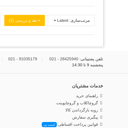
مرتب‌سازی:
Latest
نقد و بررسی‌‌ (1)
تلفن پشتیبانی:
28425940 - 021
|
91035179 - 021
|
پنجشنبه 9 تا 14:30
خدمات مشتریان
راهنمای خرید
گروچاکلاب و گروچاپوینت
رویه بازگرداندن کالا
پیگیری سفارش
قوانین پرداخت اقساطی
اسنپ پی