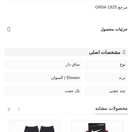
مرجع:
GR04-1925
جزئیات محصول
مشخصات اصلی
نوع
ساق دار
برند
Elswan | السوان
چند جفتی
تک جفت
محصولات مشابه