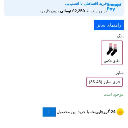
خرید اقساطی با اسنپ‌پی
62,250 تومانی
در چهار قسط
بدون کارمزد
راهنمای سایز
رنگ
طبق عکس
سایز
فری سایز (43-36)
موجود است
24
گروچاپوینت
با خرید این محصول