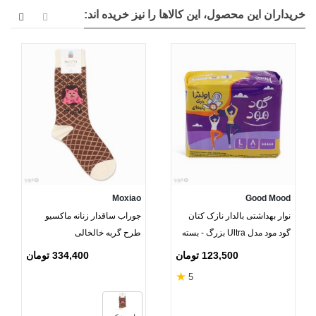
خریداران این محصول، این کالاها را نیز خریده اند:
Moxiao
Good Mood
نوار بهداشتی بالدار نازک کتان
جوراب ساقدار زنانه ماکسیو
گود مود مدل Ultra بزرگ - بسته
طرح گربه خالخالی
8 عددی
123,500 تومان
334,400 تومان
★
5