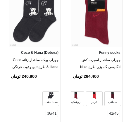
Coco & Hana (Dobera)
Funny socks
جوراب ساقدار اسپرت کش
جوراب بوکله ساقدار زنانه Coco
انگلیسی گلدوزی طرح Nike
& Hana طرح تدی و توت فرنگی
طیف قرمز
284,400 تومان
240,800 تومان
سماقی
قرمز
زرشکی
سفید مشکی
36/41
41/45