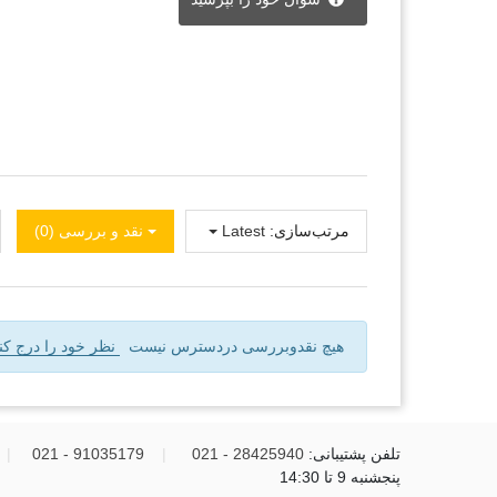
مرتب‌سازی:
Latest
نقد و بررسی‌‌ (0)
هیچ نقدوبررسی دردسترس نیست
نظر خود را درج کنی
تلفن پشتیبانی:
28425940 - 021
|
91035179 - 021
|
پنجشنبه 9 تا 14:30