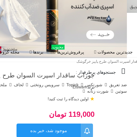
محبوب
جدیدترین محصولات
پرفروش‌ترین‌ها
برندها
مجله گروچا
دار اسپرت السوان طرح پاییز خرگوشک
جستجوهای پرطرفدار :
جوراب ساقدار اسپرت السوان طرح پ
ضد تعریق
شورتکس
Topick
سرویس روتختی
لحاف
ملح
برند:
Elswan
سوتین
شورت زنانه
★
اولین دیدگاه را ثبت کنید!
119,000 تومان
موجود شد، خبر بده