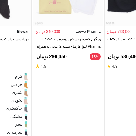
733,000 تومان
Levva Pharma
349,000 تومان
Elswan
2
پد گرم کننده و تسکین دهنده درد Levva
جوراب ساقدار کبری
Pharma لیوا فارما - بسته 2 عددی به همراه
1 عدد رایگان
586,4 تومان
296,650 تومان
‎15%
★
★
4.9
4.9
کرم
خردلی
شتری
نخودی
خاکستری
مشکی
سبز
سرمه‌ای