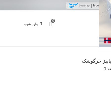
0
وارد شوید
اییز خرگوشک
فه