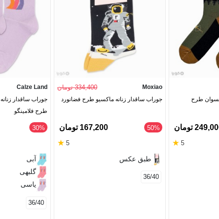
Moxiao
334,400 تومان
Calze Land
لسوان طرح
جوراب ساقدار زنانه ماکسیو طرح فضانورد
طرح فلامینگو
249,0 تومان
167,200 تومان
‎30%
‎50%
★
★
5
5
طبق عکس
آبی
گلبهی
36/40
یاسی
36/40