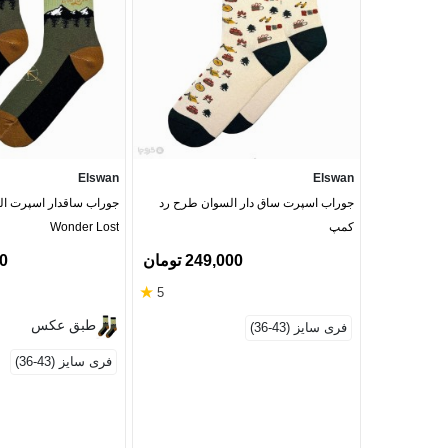
Elswan
Elswan
جوراب اسپرت ساق دار السوان طرح رد
جوراب ساقدار اسپرت ا
کمپ
Wonder Lost
249,000 تومان
00
★
5
طبق عکس
فری سایز (43-36)
فری سایز (43-36)