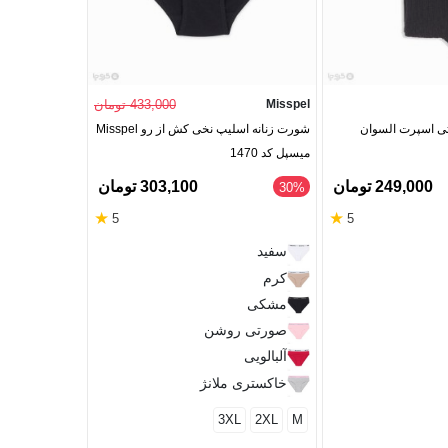
Misspel
433,000 تومان
Good Mood
تی اسپرت السوان
شورت زنانه اسلیپ نخی کش از رو Misspel
نوار بهداشتی با
میسپل کد 1470
مدل Maxi متوسط - بسته 10 عددی
249,000 تومان
303,100 تومان
‎30%
★
★
5
5
سفید
کرم
مشکی
صورتی روشن
آلبالویی
خاکستری ملانژ
3XL
2XL
M