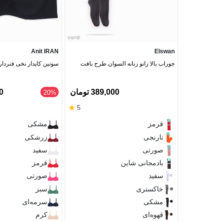
Anit IRAN
Elswan
جوراب بالا زانو زنانه السوان طرح بافت
سوتین کاپدار نخی فنردار Anit آنیت کد 025
389,000 تومان
00
‎20%
★
5
قرمز
مشکی
نارنجی
زرشکی
صورتی
سفید
بادمجانی شاین
قرمز
سفید
صورتی
خاکستری
سبز
مشکی
سرمه‌ای
قهوه‌ای
کرم