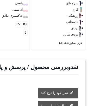
سرمه‌ای
یاسی
کرم
آدامسی
زرشکی
خاکستری ملانژ
بادمجانی
85
80
دودی
B
دودی شاین
فری سایز (43-36)
نقدوبررسی محصول / پرسش و پ
نظر خود را درج کنید
سوال خود را بپرسید