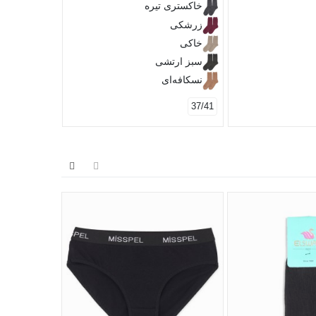
خاکستری تیره
زرشکی
خاکی
سبز ارتشی
نسکافه‌ای
37/41