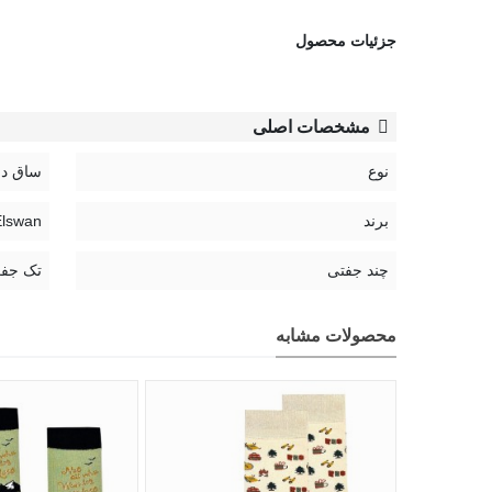
جزئیات محصول
مشخصات اصلی
نوع
ساق دا
برند
Elswan | السو
چند جفتی
تک جف
محصولات مشابه