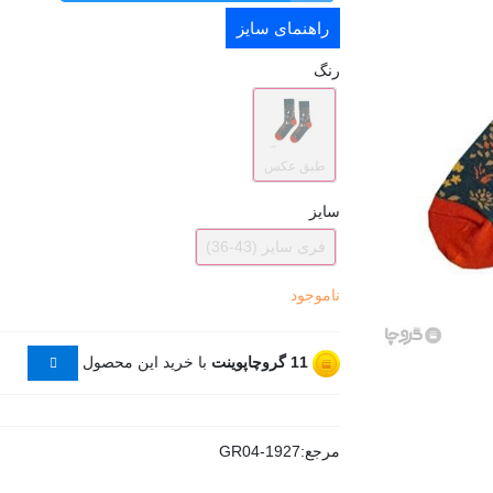
راهنمای سایز
رنگ
طبق عکس
سایز
فری سایز (43-36)
ناموجود
11
گروچاپوینت
با خرید این محصول
مرجع:
GR04-1927