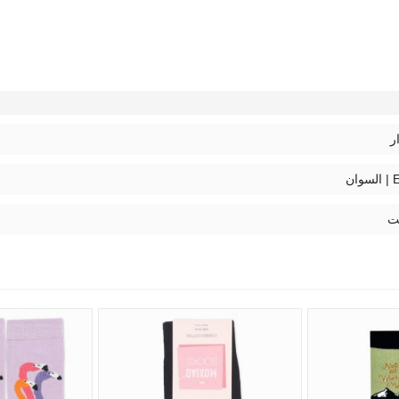
ر
ان
ت