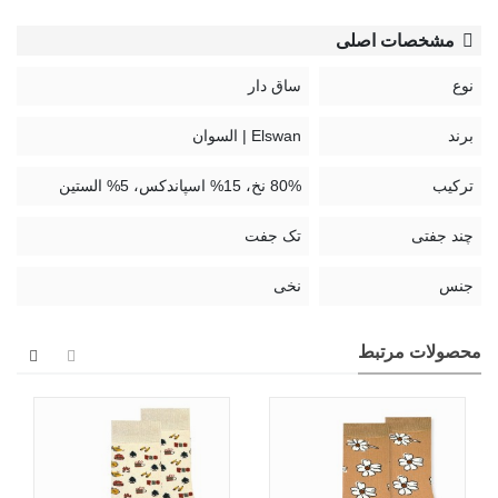
استایل‌های کژوال بسیار مناسب است.
مشخصات اصلی
پیشنهاد استایل:
نوع
ساق دار
با شلوار جین مام‌فیت یا بگ ستش کن و با کتونی سفید یا تیره بپوش
برند
Elswan | السوان
تا طرح خاص جوراب توی استایلت دیده بشه و یه استایل متفاوت و
هنری داشته باشی.
ترکیب
80% نخ، 15% اسپاندکس، 5% الستین
چند جفتی
تک جفت
جنس
نخی
محصولات مرتبط