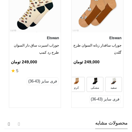
Elswan
Elswan
جوراب ساقدار زنانه السوان طرح
جوراب اسپرت ساق دار السوان
گلدن
طرح رد کمپ
249,000 تومان
249,000 تومان
★
5
فری سایز (43-36)
سفید
مشکی
کرم
فری سایز (43-36)
محصولات مشابه