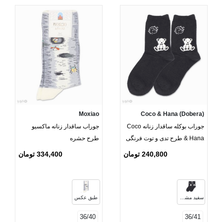
Moxiao
Coco & Hana (Dobera)
جوراب بوکله ساقدار زنانه Coco
جوراب ساقدار زنانه ماکسیو
& Hana طرح تدی و توت فرنگی
طرح حشره
240,800 تومان
334,400 تومان
سفید مشکی
طبق عکس
36/40
36/41