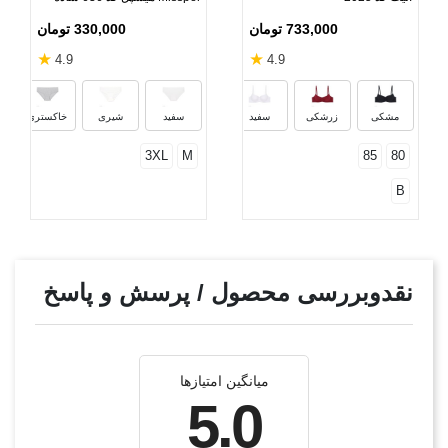
733,000 تومان
330,000 تومان
★
★
4.9
4.9
قرمز
صورتی
سبز
سرمه‌
مشکی
زرشکی
سفید
سفید
شیری
خاکستری
3XL
M
85
80
B
نقدوبررسی محصول / پرسش و پاسخ
میانگین امتیازها
5.0