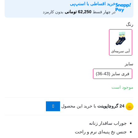
خرید اقساطی با اسنپ‌پی
62,250 تومانی
در چهار قسط
بدون کارمزد
رنگ
آبی سرمه‌ای
سایز
فری سایز (43-36)
موجود است
24
گروچاپوینت
با خرید این محصول
جوراب ساقدار زنانه
جنس نخ پنبه‌ای نرم و راحت