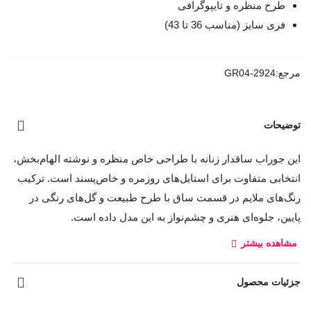
طرح منظره و تایپوگرافی
فری سایز (مناسب 36 تا 43)
مرجع:
GR04-2924
توضیحات
این جوراب ساقدار زنانه با طراحی خاص منظره و نوشته الهام‌بخش،
انتخابی متفاوت برای استایل‌های روزمره و خاص‌پسند است. ترکیب
رنگ‌های ملایم در قسمت ساق با طرح طبیعت و گل‌های رنگی در
پایین، جلوه‌ای هنری و چشم‌نواز به این مدل داده است.
مشاهده بیشتر
جنس نخ پنبه‌ای نرم و باکیفیت آن باعث راحتی پا شده و به دلیل
تنفس‌پذیری بالا، از تعریق و ایجاد بوی نامطبوع جلوگیری می‌کند. این
جزئیات محصول
جوراب به صورت فری سایز (مناسب سایز 36 تا 43) طراحی شده و
مدل ساقدار آن برای استفاده با انواع کفش‌های کتانی، بوت و