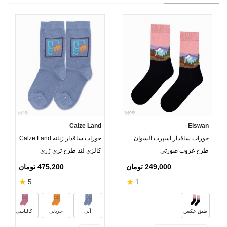
Calze Land
Elswan
جوراب ساقدار اسپرت السوان
جوراب ساقدار زنانه Calze Land
طرح غروب صورتی
کالزی لند طرح تری ژری
249,000 تومان
475,200 تومان
★
★
5
1
طبق عکس
آبی
خردلی
کالباسی