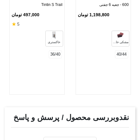
600 - جعبه 6 جفتی
Tintin S Trail
1,198,800 تومان
497,000 تومان
★
5
مشکی خاکستری
خاکستری
36/40
40/44
نقدوبررسی محصول / پرسش و پاسخ