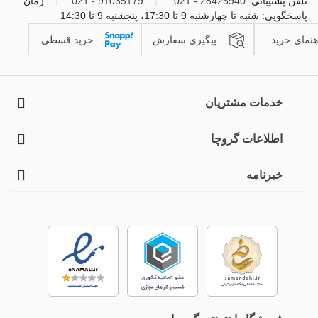
تلفن پشتیبانی:
28425940 - 021
|
91035179 - 021
|
زمان
پاسخگویی: شنبه تا چهارشنبه 9 تا 17:30، پنجشنبه 9 تا 14:30
هنمای خرید
پیگیری سفارش
خرید قسطی
خدمات مشتریان
اطلاعات گروچا
خبرنامه