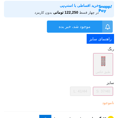
خرید اقساطی با اسنپ‌پی
122,250 تومانی
در چهار قسط
بدون کارمزد
موجود شد، خبر بده
راهنمای سایز
رنگ
طبق عکس
سایز
L: 41/44
S: 37/40
ناموجود