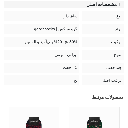
قرمز، سرمه‌ای، کرم
مشخصات اصلی
کد:
نوع
ساق دار
GS219
برند
گره ساکس | gerehsocks
راهنمای نگهداری جوراب:
ترکیب
80% نخ، 20% پلی‌آمید و الستین
طرح
ایرانی - بومی
چند جفتی
تک جفت
ترکیب اصلی
نخ
محصولات مرتبط