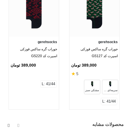
gerehsocks
gerehsocks
جوراب گره ساکس قوزکی
جوراب گره ساکس قوزکی
اسپرت کد GS127
اسپرت کد GS220
389,000 تومان
389,000 تومان
★
5
L: 41/44
سرمه‌ای سبز
مشکی سبز
L: 41/44
محصولات مشابه