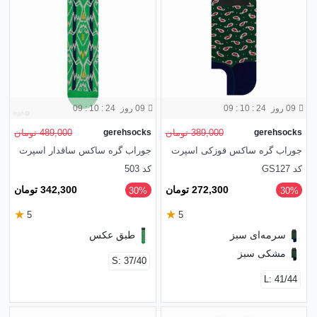
09 روز
09 : 10 : 23
09 روز
09 : 10 : 23
gerehsocks
389,000 تومان
gerehsocks
489,000 تومان
جوراب گره ساکس قوزکی اسپرت
جوراب گره ساکس ساقدار اسپرت
کد GS127
کد 503
272,300 تومان
342,300 تومان
‎30%
‎30%
★
★
5
5
سرمه‌ای سبز
طبق عکس
مشکی سبز
S: 37/40
L: 41/44