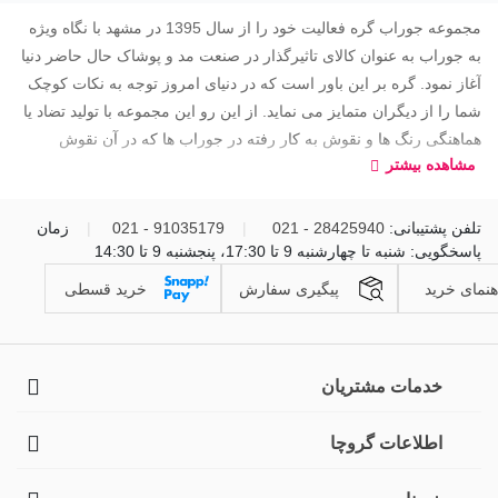
مجموعه جوراب گره فعالیت خود را از سال 1395 در مشهد با نگاه ویژه
به جوراب به عنوان کالای تاثیرگذار در صنعت مد و پوشاک حال حاضر دنیا
آغاز نمود. گره بر این باور است که در دنیای امروز توجه به نکات کوچک
شما را از دیگران متمایز می نماید. از این رو این مجموعه با تولید تضاد یا
هماهنگی رنگ ها و نقوش به کار رفته در جوراب ها که در آن نقوش
مشاهده بیشتر
ایرانی بومی به عنوان مهمترین عنصر طراحی مورد توجه قرار گرفته،
زیبایی های بصری منحصر به فردی را خلق نموده است.
تلفن پشتیبانی:
28425940 - 021
|
91035179 - 021
|
زمان
گره در تلاش است محصولاتش به عنوان یک کالای ایرانی انتخاب اقشار
پاسخگویی: شنبه تا چهارشنبه 9 تا 17:30، پنجشنبه 9 تا 14:30
مختلف جامعه باشد بدین منظور محصولاتی با بهترین کیفیت و مناسب
هنمای خرید
پیگیری سفارش
ترین قیمت در مقایسه با نمونه های خارجی را عرضه می نماید.
خرید قسطی
خدمات مشتریان
اطلاعات گروچا