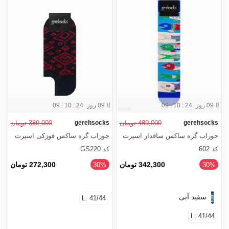
09 روز
09 : 10 : 23
09 روز
09 : 10 : 23
gerehsocks
489,000 تومان
gerehsocks
389,000 تومان
جوراب گره ساکس ساقدار اسپرت
جوراب گره ساکس قوزکی اسپرت
کد 602
کد GS220
342,300 تومان
272,300 تومان
‎30%
‎30%
سفید آبی
L: 41/44
L: 41/44