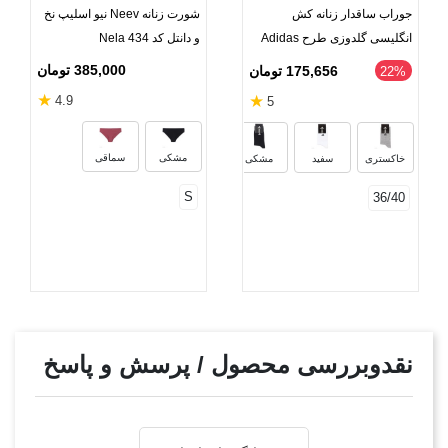
جوراب ساقدار زنانه کش
شورت زنانه Neev نیو اسلیپ نخ
انگلیسی گلدوزی طرح Adidas
و دانتل کد Nela 434
385,000 تومان
175,656 تومان
‎22%
★
★
4.9
5
سرمه‌ای
مشکی
سماقی
خاکستری
سفید
مشکی
S
36/40
نقدوبررسی محصول / پرسش و پاسخ