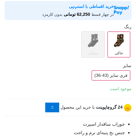
خرید اقساطی با اسنپ‌پی
62,250 تومانی
در چهار قسط
بدون کارمزد
رنگ
خاکی
مشکی
سایز
فری سایز (43-36)
موجود است
24
گروچاپوینت
با خرید این محصول
جوراب ساقدار اسپرت
جنس نخ پنبه‌ای نرم و راحت