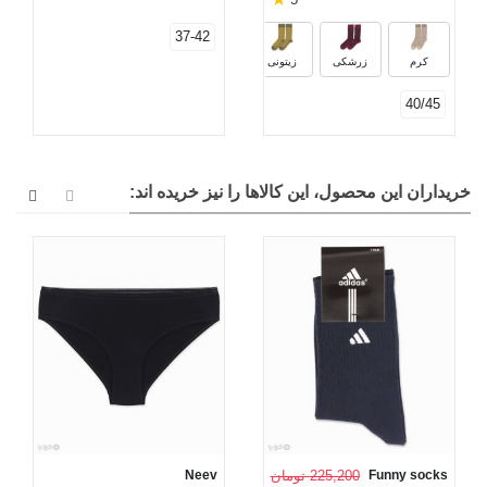
سبز خردلی
خاکستری
مشکی
قهوه‌ا
37-42
کرم
زرشکی
زیتونی
40/45
خریداران این محصول، این کالاها را نیز خریده اند:
Funny socks
225,200 تومان
Neev