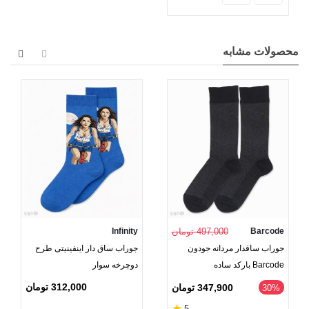
محصولات مشابه
Barcode
497,000 تومان
Infinity
جوراب ساقدار مردانه جودون
جوراب ساق دار اینفینیتی طرح
Barcode بارکد ساده
دوچرخه‌ سوار
312,000 تومان
347,900 تومان
‎30%
★
5