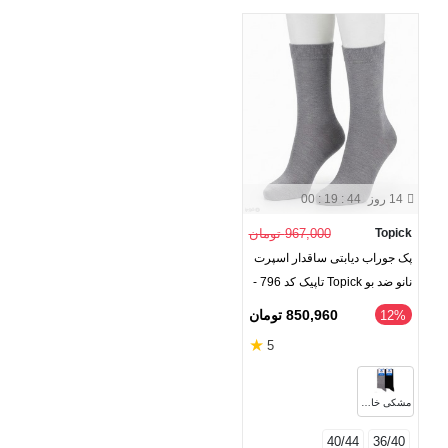
14 روز
00 : 19 : 44
Topick
967,000 تومان
پک جوراب دیابتی ساقدار اسپرت
نانو ضد بو Topick تاپیک کد 796 -
بسته 2 جفتی
850,960 تومان
‎12%
★
5
مشکی خاکستری
40/44
36/40