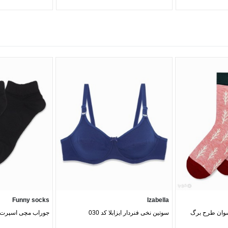
Funny socks
Izabella
لسوان طرح برگ
سوتین نخی فنردار ایزابلا کد 030
جوراب مچی اسپرت گلد