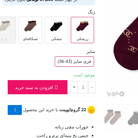
رنگ
زرشکی
مشکی
نسکافه‌ای
کرم
سایز
فری سایز (43-36)
موجود است
افزودن به سبد خرید
+
-
22
گروچاپوینت
با خرید این محصول
جوراب مچی زنانه
جنس نخ پنبه‌ای نرم و راحت