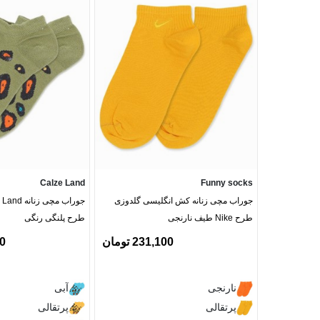
Calze Land
Funny socks
جوراب مچی زنانه کش انگلیسی گلدوزی
طرح Nike طیف نارنجی
طرح پلنگی رنگی
231,100 تومان
00
نارنجی
آبی
پرتقالی
پرتقالی