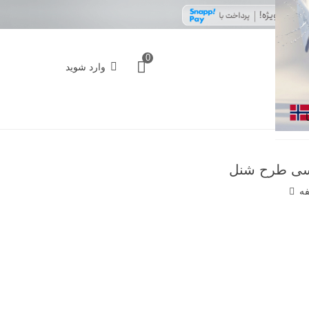
0
وارد شوید
یسی طرح شنل
فه