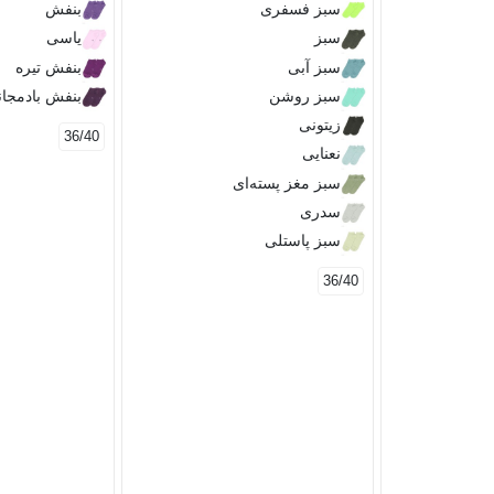
سبز فسفری
بنفش
سبز
یاسی
سبز آبی
بنفش تیره
سبز روشن
بنفش بادمجا
زیتونی
36/40
نعنایی
سبز مغز پسته‌ای
سدری
سبز پاستلی
36/40