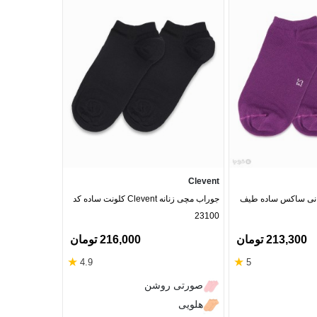
Patris Socks
Clevent
جوراب مچی زنانه فانی ساکس ساده طیف
جوراب مچی زنانه Clevent کلونت ساده کد
جوراب حوله‌ای 
23100
طرح برجسته ه
213,300 تومان
216,000 تومان
★
★
4.9
5
سماقی
صورتی روشن
آبی
هلویی
کرم