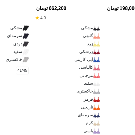
198,0 تومان
662,200 تومان
★
4.9
مشکی
مشکی
گلبهی
سرمه‌ای
زرد
دودی
زرشکی
سفید
آبی کاربنی
خاکستری
کالباسی
41/45
مرجانی
سفید
خاکستری
قرمز
نارنجی
سرمه‌ای
کرم
یاسی