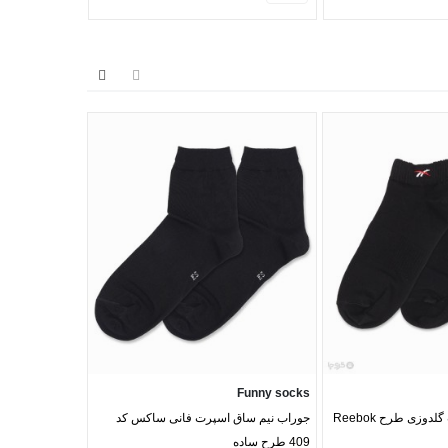
Neev
Funny socks
وزی طرح Reebok
جوراب نیم ساق اسپرت فانی ساکس کد
سوت
409 طرح ساده
فنردار کد 2414