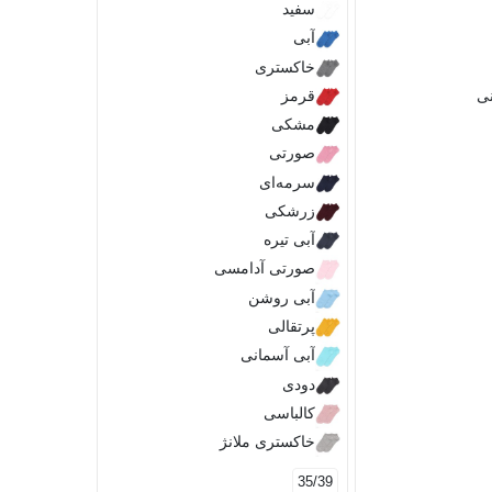
سفید
زرشکی
آبی
یاسی
خاکستری
فری سایز (42-36)
نی
قرمز
مشکی
صورتی
سرمه‌ای
زرشکی
آبی تیره
صورتی آدامسی
آبی روشن
پرتقالی
آبی آسمانی
دودی
کالباسی
خاکستری ملانژ
35/39