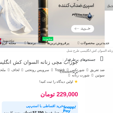
محبوب
جدیدترین محصولات
پرفروش‌ترین‌ها
برندها
مجله گروچا
نانه السوان کش انگلیسی طرح شنل
جستجوهای پرطرفدار :
جوراب مچی زنانه السوان کش انگل
ضد تعریق
شورتکس
Topick
سرویس روتختی
لحاف
ملح
برند:
Elswan
سوتین
شورت زنانه
★
اولین دیدگاه را ثبت کنید!
229,000 تومان
خرید اقساطی با اسنپ‌پی
57,250 تومانی
در چهار قسط
بدون کارمزد