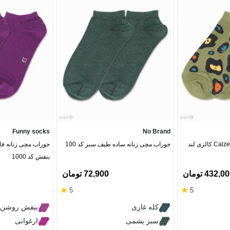
Funny socks
No Brand
جوراب مچی زنانه Calze Land کالزی لند
جوراب مچی زنانه ساده طیف سبز کد 100
بنفش کد 1000
432,0 تومان
72,900 تومان
★
★
5
5
کله غازی
بنفش روشن
سبز یشمی
ارغوانی