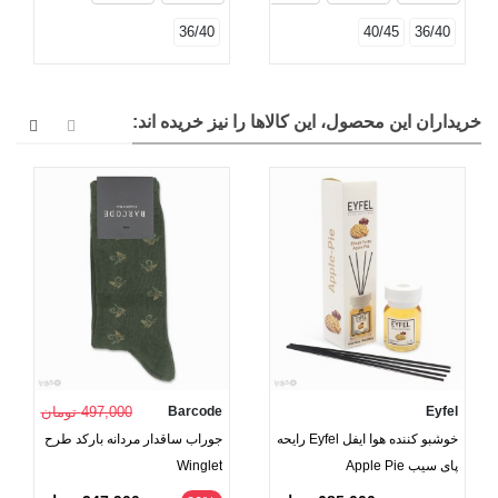
36/40
40/45
36/40
خریداران این محصول، این کالاها را نیز خریده اند:
Eyfel
Barcode
497,000 تومان
خوشبو کننده هوا ایفل Eyfel رایحه
جوراب ساقدار مردانه بارکد طرح
پای سیب Apple Pie
Winglet