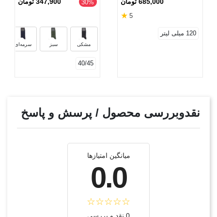
685,000 تومان
347,900 تومان
‎30%
★
5
120 میلی لیتر
مشکی
سبز
سرمه‌ای
40/45
نقدوبررسی محصول / پرسش و پاسخ
میانگین امتیازها
0.0
0 نقد و بررسی