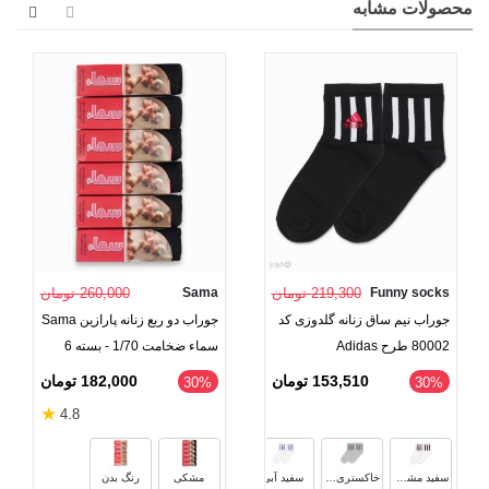
محصولات مشابه
Funny socks
219,300 تومان
Sama
260,000 تومان
جوراب نیم ساق زنانه گلدوزی کد
جوراب دو ربع زنانه پارازین Sama
80002 طرح Adidas
سماء ضخامت 1/70 - بسته 6
عددی
153,510 تومان
182,000 تومان
‎30%
‎30%
★
4.8
مشکی آبی
سرمه‌ای آبی
خاکستری آبی
سفید مشکی
خاکستری مشکی
سفید آبی
مشکی
رنگ بدن