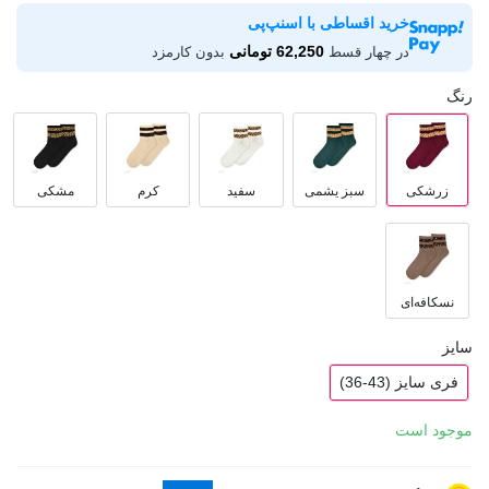
خرید اقساطی با اسنپ‌پی
62,250 تومانی
در چهار قسط
بدون کارمزد
رنگ
زرشکی
سبز یشمی
سفید
کرم
مشکی
نسکافه‌ای
سایز
فری سایز (43-36)
موجود است