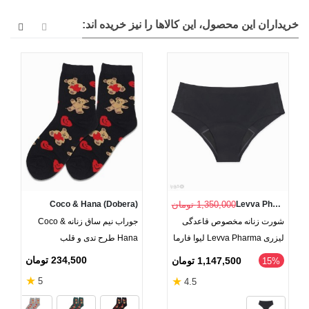
خریداران این محصول، این کالاها را نیز خریده اند:
Levva Pharma
1,350,000 تومان
Coco & Hana (Dobera)
شورت زنانه مخصوص قاعدگی
جوراب نیم ساق زنانه Coco &
لیزری Levva Pharma لیوا فارما
Hana طرح تدی و قلب
234,500 تومان
1,147,500 تومان
‎15%
★
★
5
4.5