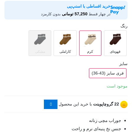
خرید اقساطی با اسنپ‌پی
57,250 تومانی
در چهار قسط
بدون کارمزد
رنگ
قهوه‌ای
کرم
کاراملی
مشکی
سایز
فری سایز (43-36)
موجود است
22
گروچاپوینت
با خرید این محصول
جوراب مچی زنانه
جنس نخ پنبه‌ای نرم و راحت