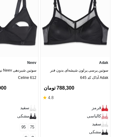
Neev
Adak
سوتین پرسی پرلون شیشه‌ای بدون فنر
سوتی
Adak آداک کد 645
Celine 612
788,300 تومان
5,000
★
4.8
قرمز
سفید
کالباسی
مشکی
سفید
95
75
مشکی