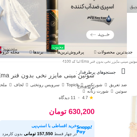
محبوب
جدیدترین محصولات
پرفروش‌ترین‌ها
برندها
مجله گروچا
تین مینی مایزر نخی بدون فنر Ema اما کد 4100
جستجوهای پرطرفدار :
سوتین مینی مایزر نخی بدون فنر Ema اما کد 4100
ضد تعریق
شورتکس
Topick
سرویس روتختی
لحاف
ملح
برند:
Ema
سوتین
شورت زنانه
★
11 دیدگاه
4.7
630,200 تومان
خرید اقساطی با اسنپ‌پی
157,550 تومانی
در چهار قسط
بدون کارمزد