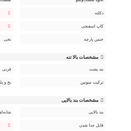
برای انتخاب سایز از «راهنمای سایز» کمک بگیرید.
در صورت نیاز به راهنمایی بیشتر از «چت آنلاین» سایت 
دکلته
لباس‌های زیر قابل تعویض و بازگردان نیستند.
کاپ اسفنجی
کد:
4100
جنس پارچه
نخی
راهنمای نگهداری محصولات اما:
مشخصات بالا تنه
بند پشت
قزنی
ترکیب سوتین
نخ و پل
مشخصات بند بالایی
بند بالایی
شانه‌ای
قابل جدا شدن