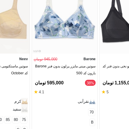
Barone
945,000 تومان
Neev
ن شیردهی Neev نیو نخی بدون فنر کد
سوتین مینی مایزر پرلون بدون فنر Barone
سوتین ماستکتومی نیو
بارون کد 500
کد October
1,15 تومان
595,000 تومان
38%
★
★
4.1
5
نقرآبی
کرم
سفید
70
0
85
80
75
B