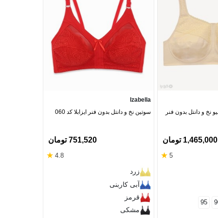
Neev
Izabella
 نخ و دانتل بدون فنر
سوتین نخ و دانتل بدون فنر ایزابلا کد 060
پرسی بدون فنر کد 2545
1,465,000 تومان
751,520 تومان
★
★
4.8
5
صورتی
زرد
مشکی
آبی کاربنی
آبی آسما
قرمز
95
9
85
80
75
مشکی