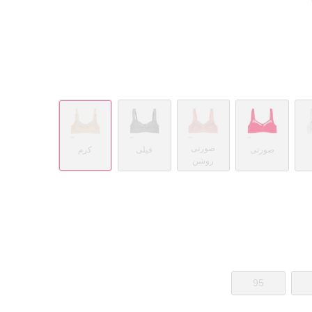
صورتی
صورتی
فیلی
کرم
روشن
95