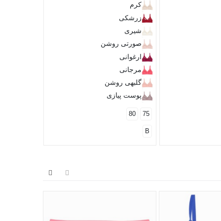
کرم
D
C
زرشکی
شیری
صورتی روشن
ارغوانی
مرجانی
گلبهی روشن
پوست پیازی
80
75
B