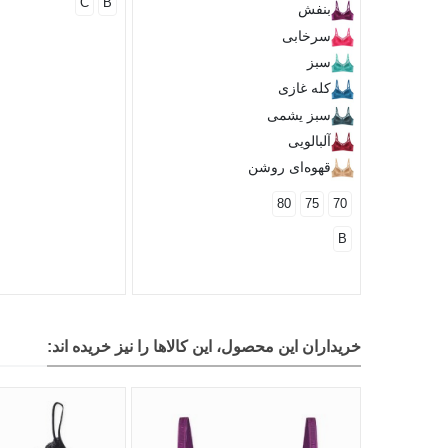
C
B
بنفش
سرخابی
سبز
کله غازی
سبز یشمی
آلبالویی
قهوه‌ای روشن
80
75
70
B
خریداران این محصول، این کالاها را نیز خریده اند: