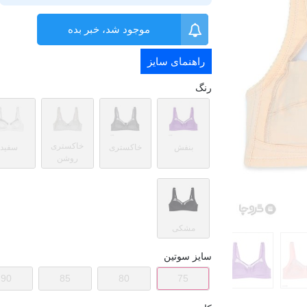
موجود شد، خبر بده
راهنمای سایز
رنگ
خاکستری
بنفش
خاکستری
سفید
روشن
مشکی
سایز سوتین
90
85
80
75