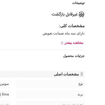
توضیحات
مشخصات کلی:
دارای سه ماه ضمانت تعویض
مشاهده بیشتر
سوتین کد 4100 اما Ema، از جنس پارچه نخی است. کاپ سوتین دولایه و بند آن مدل رکابی پهن بوده که باعث می‌شود فشار کمتری به سینه و شانه‌ وارد شود.
سینه‌های بزرگ مناسب است که با پخش یکنواخت بافت سینه،
جزئیات محصول
بند سوتین قابل تنظیم و غیر قابل جدا شدن
قزن سوتین: سه ردیف دو تایی
مشخصات اصلی
توجه:
نوع
سوتین
محصول نخی است.
برند
Ema | اِما
لطفاً در انتخاب سایز دقت نمایید.
نحوه شست‌وشو
شست‌وشو