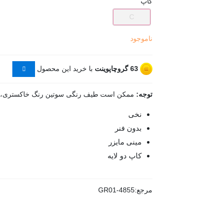
کاپ
C
ناموجود
63
گروچاپوینت
با خرید این محصول
توجه:
ممکن است طیف رنگی سوتین رنگ خاکستری، کم
نخی
بدون فنر
مینی مایزر
کاپ دو لایه
مرجع:
GR01-4855