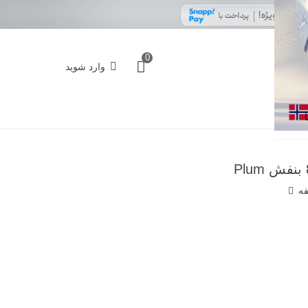
0
وارد شوید
فه