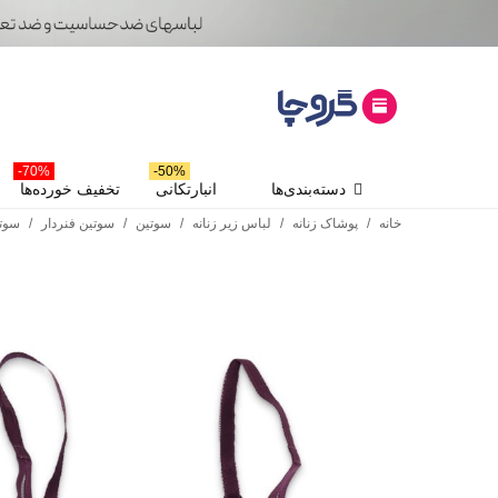
70%-
50%-
دسته‌بندی‌ها
انبارتکانی
تخفیف خورده‌ها
خانه
/
پوشاک زنانه
/
لباس زیر زنانه
/
سوتین
/
سوتین فنردار
/
سوتین Neev نیو دانتل و 