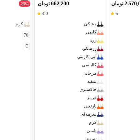
2,57 تومان
662,200 تومان
‎20%
★
★
4.9
5
مشکی
کرم
گلبهی
70
زرد
C
زرشکی
آبی کاربنی
کالباسی
مرجانی
سفید
خاکستری
قرمز
نارنجی
سرمه‌ای
کرم
یاسی
شیری