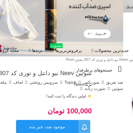
محبوب
جدیدترین محصولات
پرفروش‌ترین‌ها
برندها
مجله گروچا
توری کد 807 بنفش Plum
جستجوهای پرطرفدار :
سوتین Neev نیو دانتل و توری کد 807 بنفش Plum
ضد تعریق
شورتکس
Topick
سرویس روتختی
لحاف
ملح
برند:
Neev
سوتین
شورت زنانه
★
اولین دیدگاه را ثبت کنید!
100,000 تومان
موجود شد، خبر بده