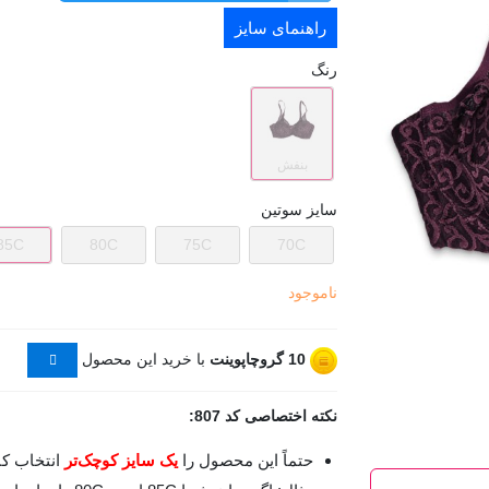
راهنمای سایز
رنگ
بنفش
سایز سوتین
85C
80C
75C
70C
ناموجود
10
گروچاپوینت
با خرید این محصول
نکته اختصاصی کد 807:
حتماً این محصول را
یک سایز کوچک‌تر‌
انتخاب کن