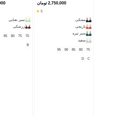
2,750,000 تومان
0,000
★
5
مشکی
سبز نعنایی
نارنجی
زرشکی
سبز تیره
85
80
75
70
سفید
B
95
90
85
80
75
D
C