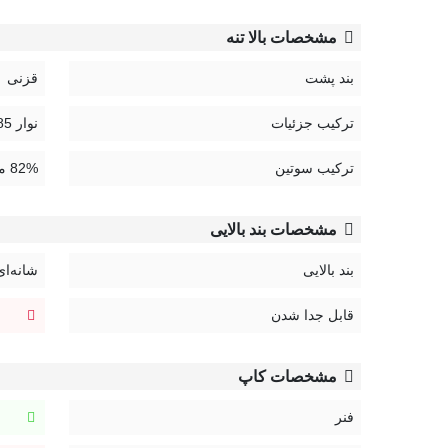
کد محصول
مشخصات بالا تنه
807
بند پشت
قزنی
راهنمای نگهداری محصولات Neev:
ترکیب جزئیات
نوار 85% پلی آمید، 15% لایکرا | نوار شیشه ای 100% پلی آمید
ترکیب سوتین
82% میکرو پلی آمید، 18% لایکرا
مشخصات بند بالایی
بند بالایی
شانه‌ای
قابل جدا شدن
مشخصات کاپ
فنر