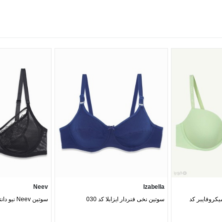
Neev
Izabella
میکروفایبر کد
سوتین نخی فنردار ایزابلا کد 030
سوتین Neev نیو دانتل و تور کد 850