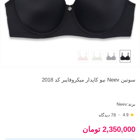
سوتین Neev نیو کاپدار میکروفایبر کد 2018
برند:
Neev
★
78 دیدگاه
4.9
2,350,000 تومان