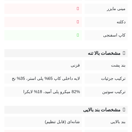
زرد: Amaralis
مینی مایزر
کرم: Cream
پلنگی: Leopard
دکلته
مشکی: Black
کاپ اسفنجی
سفید: White
نقرآبی: Ice
رنگ بدن: Nude
مشخصات بالا تنه
خاکستری ملانژ: G.melange
بند پشت
قزنی
سرمه‌ای: Mavi
سرخابی: Emma
ترکیب جزئیات
لایه داخلی کاپ 65% پلی استر، 35% نخ
خاکستری: Storm
ترکیب سوتین
82% میکرو پلی آمید، 18% لایکرا
مشکی گلدار: Zinnia
بنفش: Jelly
سبز نعنایی : Lint
مشخصات بند بالایی
صورتی : Magenta
بند بالایی
شانه‌ای (قابل تنظیم)
زرشکی : Deep Red