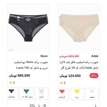
Adak
249,300 تومان
Neev
شورت زنانه اسلیپ فاق بلند لاکرا
شورت زنانه Neev نیو اسلیپ
دانتل Adak آداک کد 59 طرح گل
حریر و دانتل کد Lavia 706
ریز
680,000 تومان
124,650 تومان
‎50%
★
★
5
5
سرخابی
کرم
زرشکی
کالبا
کرم
سبز کله غازی
مشکی
سفید
زرد
نارنجی
2XL
L
M
L