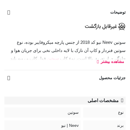
توضیحات
سوتین Neev نیو کد 2018 از جنس پارچه میکروفایبر بوده، نوع
سوتین فنردار و کاپ آن نازک با لایه داخلی نخی برای جریان هوا و
جلوگیری از تعریق بالا است. نوع کاپ
سوتین
فول کاپ و رویه بلند
مشاهده بیشتر
بوده، این سوتین گزینه مناسبی برای کسانی است که بافت سینه‌ی
آن‌ها افتاده نیست و حالتی پر و گرد دارد.
جزئیات محصول
تذکر:
خرید این محصول به کسانی که فرم سینه‌ی اشکی و یا
زنگوله‌ای داشته و رویه سینه‌ی آن‌ها پر نیست پیشنهاد نمی‌شود، زیرا
مشخصات اصلی
رویه بلند کاپ سوتین کامل پر نمی‌شود.
نوع
سوتین
معادل انگلیسی نام رنگ‌ها:
صورتی روشن: Star Fish
برند
Neev | نیو