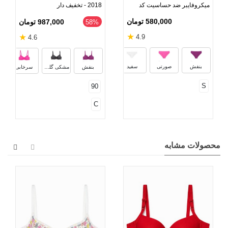
میکروفایبر ضد حساسیت کد
2018 - تخفیف دار
2018
580,000 تومان
987,000 تومان
‎58%
★
★
4.9
4.6
مشکی
سرخابی
سرمه‌ای
کرم
بنفش
صورتی
سفید
بنفش
مشکی گلدار
سرخابی
S
90
C
محصولات مشابه