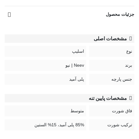
بگیرید.
لباس‌ های زیر قابل تعویض و بازگرداندن نیستند.
جزئیات محصول
نحوه شستشو:
بهترین روش شست و شوی لباس زیر، شست و شوی دستی با
مشخصات اصلی
استفاده از مواد شوینده ملایم و غیر آنزیمی است. برای شست و
شوی لباس زیر در ماشین لباسشویی باید حتما از کیسه های
نوع
اسلیپ
مخصوص شست و شوی لباس زیر استفاه کرد تا هم از گره خوردن
برند
Neev | نیو
رکاب‌ها به سایر البسه جلوگیری کند و هم از سایش لباس زیر به
البسه دیگر جلوگیری شود.
جنس پارچه
پلی آمید
کد:
828
مشخصات پایین تنه
فاق شورت
متوسط
راهنمای نگهداری محصولات Neev:
ترکیب شورت
85% پلی آمید، 15% الستین