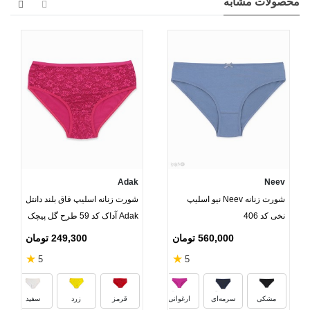
محصولات مشابه
Adak
Neev
شورت زنانه Neev نیو اسلیپ
شورت زنانه اسلیپ فاق بلند دانتل
نخی کد 406
Adak آداک کد 59 طرح گل پیچک
560,000 تومان
249,300 تومان
★
★
5
5
پرتقالی
مرجانی
بنفش ملانژ
مشکی
سرمه‌ای
ارغوانی
قرمز
زرد
سفید