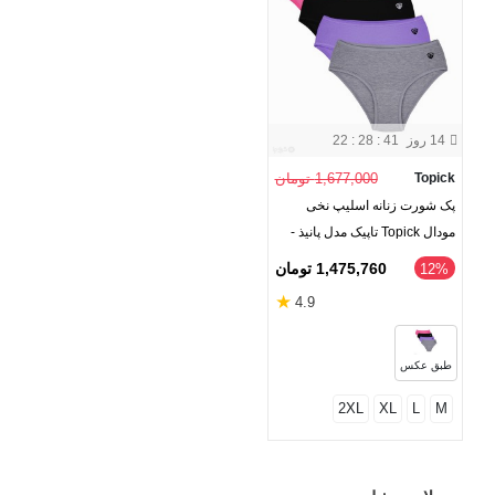
14 روز
22 : 28 : 40
Topick
1,677,000 تومان
پک شورت زنانه اسلیپ نخی
مودال Topick تاپیک مدل پانیذ -
بسته 4 عددی
1,475,760 تومان
‎12%
★
4.9
طبق عکس
2XL
XL
L
M