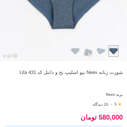
شورت زنانه Neev نیو اسلیپ نخ و دانتل کد Lila 431
برند:
Neev
★
15 دیدگاه
5
580,000 تومان