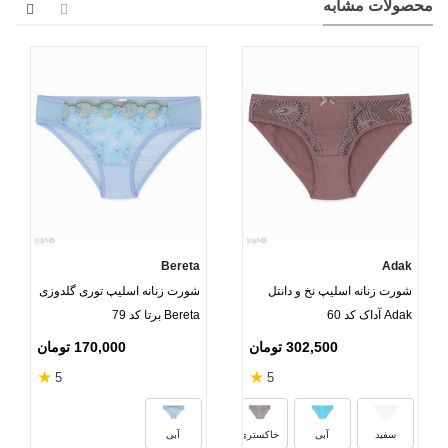
محصولات مشابه
Bereta
Adak
شورت زنانه اسلیپ نخ و دانتل
شورت زنانه اسلیپ توری گلدوزی
Adak آداک کد 60
Bereta برتا کد 79
302,500 تومان
170,000 تومان
★
★
5
5
قرمز
مشکی
بنفش
سرخاب
سفید
آبی
خاکستری
آبی