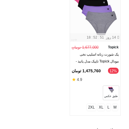
14 روز
18 : 52 : 51
Topick
1,677,000 تومان
پک شورت زنانه اسلیپ نخی
مودال Topick تاپیک مدل پانیذ -
بسته 4 عددی
1,475,760 تومان
‎12%
★
4.9
طبق عکس
2XL
XL
L
M