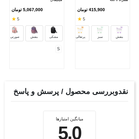
415,900 تومان
5,067,000 تومان
★
★
5
5
س
بنفش
سبز
پرتقالی
مشکی
بنفش
صورتی
S
نقدوبررسی محصول / پرسش و پاسخ
میانگین امتیازها
5.0