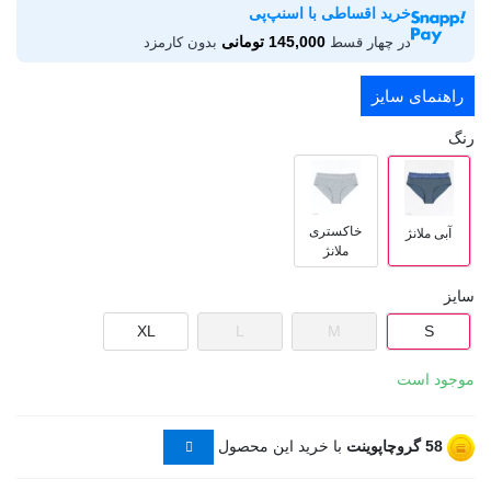
خرید اقساطی با اسنپ‌پی
145,000 تومانی
در چهار قسط
بدون کارمزد
راهنمای سایز
رنگ
خاکستری
آبی ملانژ
ملانژ
سایز
XL
L
M
S
موجود است
58
گروچاپوینت
با خرید این محصول