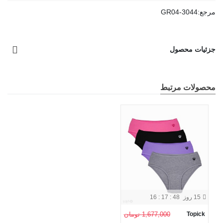
مرجع:
GR04-3044
جزئیات محصول
محصولات مرتبط
15 روز
16 : 17 : 48
Topick
1,677,000 تومان