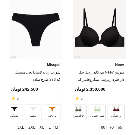
Misspel
Neev
سوتین Neev نیو کاپدار دبل جک
شورت زنانه لامبادا نخی میسپل
دار فنردار پرسی میکروفایبر کد
کد 236 طرح ساده
Sila 2067
2,350,000 تومان
242,500 تومان
★
★
5
5
مشکی
ارغوانی
زرشکی
سبز نعنایی
خاکستری
نارنجی
سفید
مشکی
3XL
2XL
XL
L
M
80
70
65