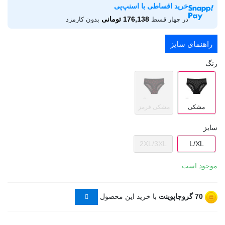
خرید اقساطی با اسنپ‌پی
176,138 تومانی
در چهار قسط
بدون کارمزد
راهنمای سایز
رنگ
مشکی
مشکی قرمز
سایز
2XL/3XL
L/XL
موجود است
70
گروچاپوینت
با خرید این محصول