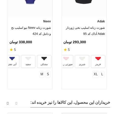
Neev
Adak
شورت زنانه اسلیپ نخی ژوردار
شورت زنانه Neev نیو اسلیپ نخ
Adak آداک کد 95
و دانتل کد 424
293,300 تومان
338,000 تومان
★
★
5
5
آبی روشن
کالباسی
نعنایی
سفید
قرمز
شیری
صورتی روشن
مشکی
سفید
آبی نفتی
M
S
XL
L
خریداران این محصول، این کالاها را نیز خریده اند: