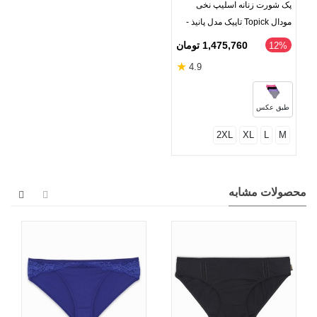
پک شورت زنانه اسلیپ نخی
مودال Topick تاپیک مدل پانیذ -
بسته 4 عددی
1,475,760 تومان
‎12%
★
4.9
طبق عکس
2XL
XL
L
M
محصولات مشابه