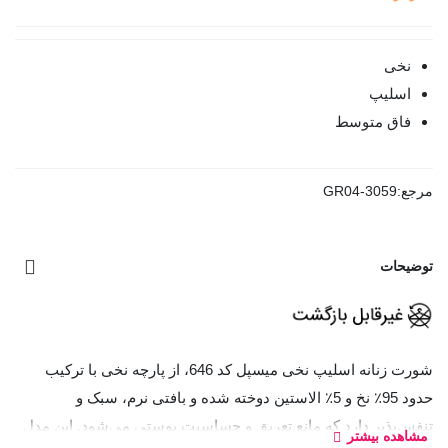
نخی
اسلیپ
فاق متوسط
مرجع:
GR04-3059
توضیحات
شورت زنانه اسلیپ نخی میسپل کد 646، از پارچه نخی با ترکیب
حدود 95٪ نخ و 5٪ الاستین دوخته شده و بافتی نرم، سبک و
تنفس‌پذیر دارد که مانع تعریق و حساسیت پوستی می‌شود. این مدل
مشاهده بیشتر