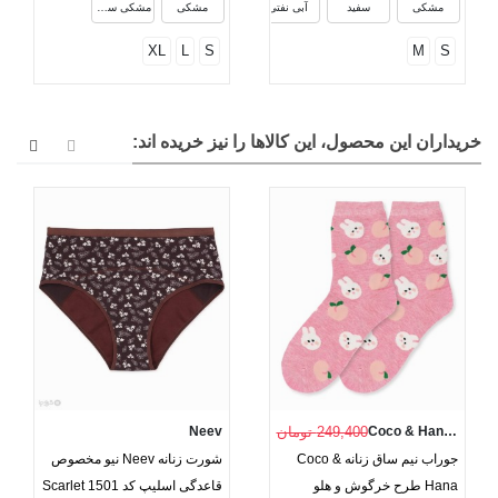
مشکی
سفید
آبی نفتی
مشکی
مشکی سفید
XL
L
S
M
S
خریداران این محصول، این کالاها را نیز خریده اند:
Coco & Hana (Dobera)
249,400 تومان
Neev
جوراب نیم ساق زنانه Coco &
شورت زنانه Neev نیو مخصوص
Hana طرح خرگوش و هلو
قاعدگی اسلیپ کد Scarlet 1501