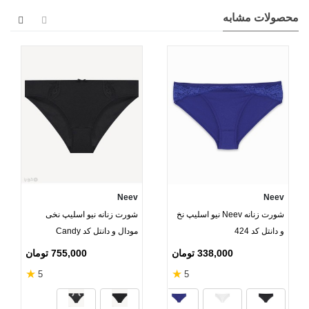
محصولات مشابه
Neev
Neev
شورت زنانه Neev نیو اسلیپ نخ
شورت زنانه نیو اسلیپ نخی
و دانتل کد 424
مودال و دانتل کد Candy
338,000 تومان
755,000 تومان
★
★
5
5
زرشکی
لیمویی