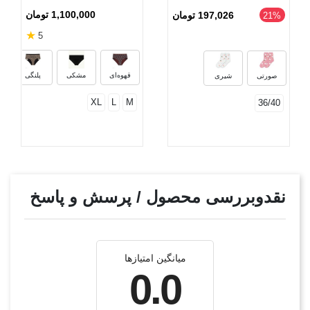
1,100,000 تومان
197,026 تومان
‎21%
★
5
آ
قهوه‌ای
مشکی
پلنگی
صورتی
شیری
XL
L
M
36/40
نقدوبررسی محصول / پرسش و پاسخ
میانگین امتیازها
0.0