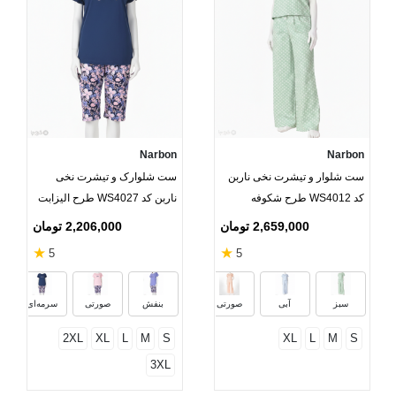
Narbon
Narbon
ست شلوار و تیشرت نخی ناربن
ست شلوارک و تیشرت نخی
کد WS4012 طرح شکوفه
ناربن کد WS4027 طرح الیزابت
2,659,000 تومان
2,206,000 تومان
★
★
5
5
سبز
آبی
صورتی
بنفش
صورتی
سرمه‌ای
2XL
XL
L
M
S
XL
L
M
S
3XL