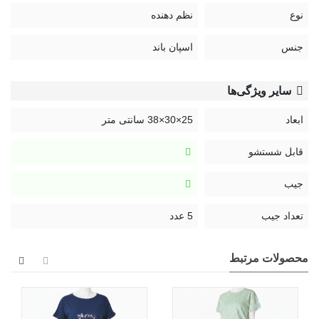
نوع
نظم دهنده
جنس
اسپان باند
سایر ویژگی‌ها
ابعاد
25×30×38 سانتی متر
قابل شستشو
جیب
تعداد جیب
5 عدد
محصولات مرتبط