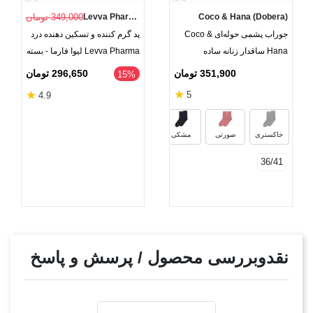
Coco & Hana (Dobera)
Levva Pharma
349,000 تومان
جوراب پشمی حوله‌ای Coco &
پد گرم کننده و تسکین دهنده درد
Hana ساقدار زنانه ساده
Levva Pharma لیوا فارما - بسته
2 عددی به همراه 1 عدد رایگان
351,900 تومان
296,650 تومان
‎15%
★
★
5
4.9
سرمه‌ای
خاکستری تیره
زرشکی
کالبا
خاکستری
صورتی
مشکی
36/41
نقدوبررسی محصول / پرسش و پاسخ