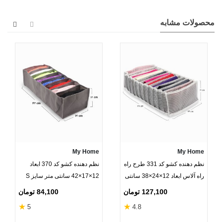
محصولات مشابه
My Home
My Home
نظم دهنده کشو کد 331 طرح راه
نظم دهنده کشو کد 370 ابعاد
راه آلاس ابعاد 12×24×38 سانتی
12×17×42 سانتی متر سایز S
متر سایز M خاکستری سفید - 11
خاکستری - 8 جیب
127,100 تومان
84,100 تومان
جیب
★
★
5
4.8