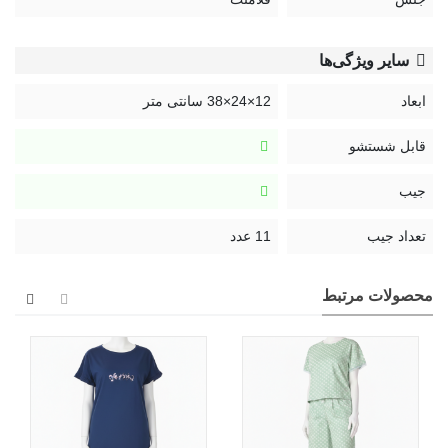
سایر ویژگی‌ها
ابعاد
12×24×38 سانتی متر
قابل شستشو
جیب
تعداد جیب
11 عدد
محصولات مرتبط