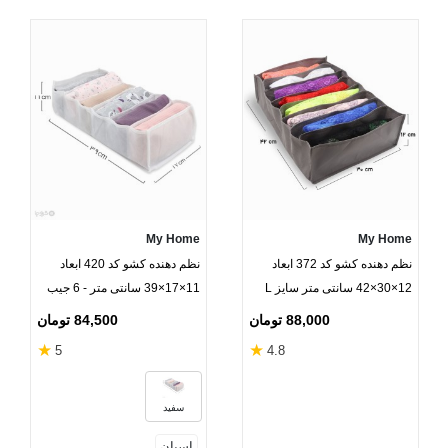
My Home
My Home
نظم دهنده کشو کد 372 ابعاد
نظم دهنده کشو کد 420 ابعاد
12×30×42 سانتی متر سایز L
11×17×39 سانتی‌ متر - 6 جیب
خاکستری - 8 جیب
88,000 تومان
84,500 تومان
★
★
5
4.8
سفید
اسپان