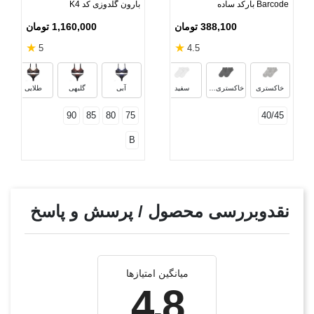
Barcode بارکد ساده
بارون گلدوزی کد K4
388,100 تومان
1,160,000 تومان
★
★
5
4.5
مشکی
سبز
آبی نفتی
سبز یش
خاکستری
خاکستری تیره
سفید
آبی
گلبهی
طلایی
90
85
80
75
40/45
B
نقدوبررسی محصول / پرسش و پاسخ
میانگین امتیازها
4.8