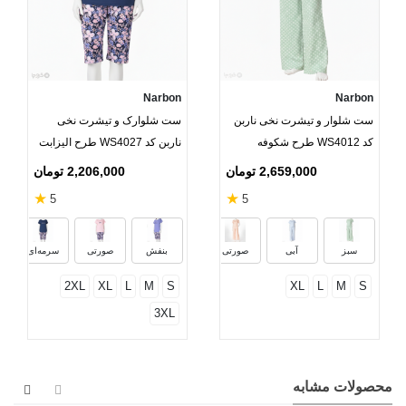
Narbon
Narbon
ست شلوار و تیشرت نخی ناربن
ست شلوارک و تیشرت نخی
کد WS4012 طرح شکوفه
ناربن کد WS4027 طرح الیزابت
2,659,000 تومان
2,206,000 تومان
★
★
5
5
سبز
آبی
صورتی
بنفش
صورتی
سرمه‌ای
2XL
XL
L
M
S
XL
L
M
S
3XL
محصولات مشابه