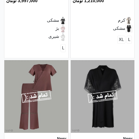
1,210,000 تومان
3,997,000 تومان
کرم
مشکی
مشکی
بژ
شیری
XL
L
L
Neev
Neev