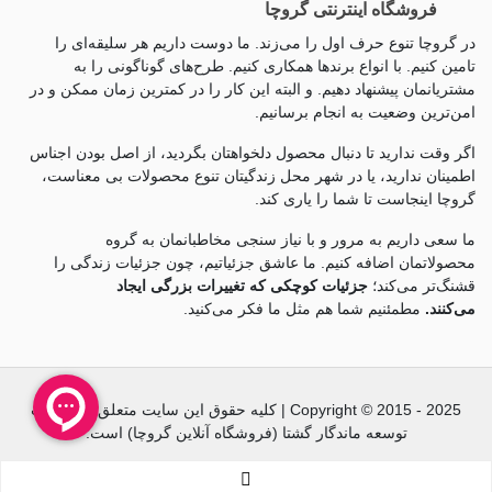
فروشگاه اینترنتی گروچا
می‌پردازیم:
در گروچا تنوع حرف اول را می‌زند. ما دوست داریم هر سلیقه‌ای را
نوع
تامین کنیم. با انواع برندها همکاری کنیم. طرح‌های گوناگونی را به
ویژگی‌ها و کاربرد
روبدوشامبر
مشتریانمان پیشنهاد دهیم. و البته این کار را در کمترین زمان ممکن و در
امن‌ترین وضعیت به انجام برسانیم.
راحتی بیشتر، مناسب روزهای گرم، استایل شیک و
کوتاه
جذاب
اگر وقت ندارید تا دنبال محصول دلخواهتان بگردید، از اصل بودن اجناس
اطمینان ندارید، یا در شهر محل زندگیتان تنوع محصولات بی معناست،
پوشش کامل بدن، مناسب شب‌های زمستانی و افراد
گروچا اینجاست تا شما را یاری کند.
بلند
قد بلند
ما سعی داریم به مرور و با نیاز سنجی مخاطبانمان به گروه
لطیف و نرم، محافظ پوست، رنگ‌بندی متنوع، الیاف
محصولاتمان اضافه کنیم. ما عاشق جزئياتیم، چون جزئيات زندگی را
ساتن
طبیعی مرغوب
قشنگ‌تر می‌کند؛
جزئیات کوچکی که تغییرات بزرگی ایجاد
می‌کنند.
مطمئنیم شما هم مثل ما فکر می‌کنید.
ارزشمند و لوکس، تنفس‌پذیر، ضد تعریق، محافظ
ابریشمی
پوست و ضد پیری
نازک و سبک، مناسب روزهای گرم، تنفس راحت
حریر
پوست
Copyright © 2015 - 2025 | کلیه حقوق این سایت متعلق به شرکت
توسعه ماندگار گشتا (فروشگاه آنلاین گروچا) است.
خنک و راحت، الیاف نخ و پنبه، مناسب استفاده
نخی
روزمره، قیمت پایین‌تر