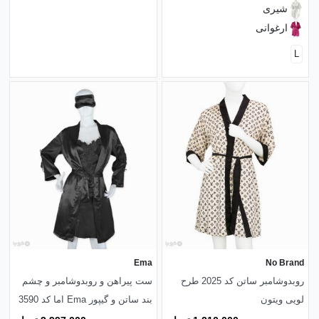
شیری
ارغوانی
L
Ema
No Brand
روبدوشامبر ساتن کد 2025 طرح
ست پیراهن و روبدوشامبر و چشم
لویی ویتون
بند ساتن و گیپور Ema اما کد 3590