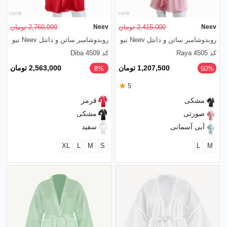
Neev
2,415,000 تومان
Neev
2,760,000 تومان
روبدوشامبر ساتن و دانتل Neev نیو
روبدوشامبر ساتن و دانتل Neev نیو
کد Raya 4505
کد Diba 4509
1,207,500 تومان
2,563,000 تومان
8%
‎50%
★
5
مشکی
قرمز
صورتی
مشکی
آبی آسمانی
سفید
XL
L
M
S
L
M