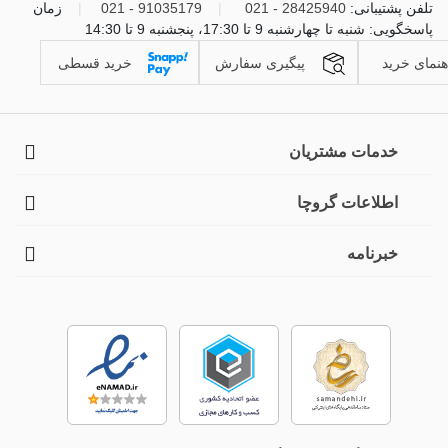
تلفن پشتیبانی:
28425940 - 021
|
91035179 - 021
|
زمان
زنانه حتما حواستان به جنس و سایز آن باشد.
پاسخگویی: شنبه تا چهارشنبه 9 تا 17:30، پنجشنبه 9 تا 14:30
هنمای خرید
پیگیری سفارش
خرید قسطی
خدمات مشتریان
اطلاعات گروچا
خبرنامه
انواع روبدوشامبر زنانه
به دلیل محبوبیت روبدوشامبر زنانه در بین خانم‌ها، انواع مختلفی از مدل،
جنس، طرح و رنگ تولید شده است که هر کدام برای یک استایل و سلیقه
در نظر گرفته شده است. همچنین روبدوشامبر در قدهای مختلفی عرضه
شده است. اما چیزی که آن را متفاوت از سایر لباس‌های خواب می‌کند،
جنس پارچه آن است. در ادامه به بررسی انواع روبدوشامبر زنانه