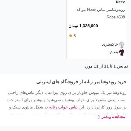
Neev
روبدوشامبر ساتن Neev نیو کد
Robe 4508
1,325,000 تومان
★
5
خاکستری
بنفش
نمایش 1 تا 11 از 11 مورد
خرید روبدوشامبر زنانه از فروشگاه های اینترنتی
روبدوشامبر یک تنپوش جلوباز برای روی پیژامه یا دیگر لباس‌های راحتی
است. یعنی معمولا برای خواب پوشیده نمی‌شود و بیشتر برای استراحت
در طول روز کاربرد دارد. این
لباس خواب زنانه
به شکل مانتوی سبک و
جلو باز طراحی شده با یک بند یا کمربند که دور کمر بسته می شود. جنس
مشاهده بیشتر
آن معمولا از ساتن یا گیپور و حتی مخمل است. قد آستین روبدوشامبر هم
می‌تواند خیلی بلند یا تا روی ساق دست باشد. در زمان خرید روبدوشامبر