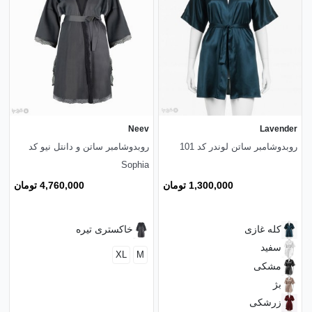
Neev
Lavender
روبدوشامبر ساتن لوندر کد 101
روبدوشامبر ساتن و دانتل نیو کد
Sophia
1,300,000 تومان
4,760,000 تومان
کله غازی
خاکستری تیره
سفید
XL
M
مشکی
بژ
زرشکی