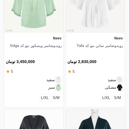
Neev
Neev
روبدوشامبر ساتن نیو کد Yafa
روبدوشامبر ویسکوز نیو کد Volga
2,830,000 تومان
3,450,000 تومان
★
★
5
5
سفید
سفید
مشکی
سبز
L/XL
S/M
L/XL
S/M