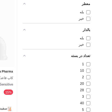
معطر
بله
خیر
بالدار
بله
خیر
تعداد در بسته
1
10
a Pharma
2
20
Sensitive سفید
28
‎15%
3
40
سفید
5