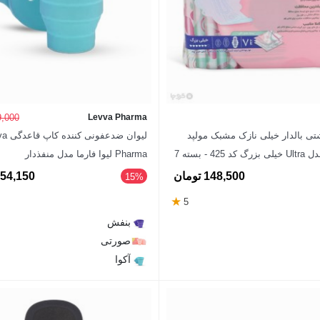
Levva Pharma
299,000 
شتی بالدار خیلی نازک مشبک مولپد
لیوان ضدعفو
Molped مدل Ultra خیلی بزرگ کد 425 - بسته 7
Pharma لیوا فارما مدل منفذدار
148,500 تومان
254,150 توم
‎15%
★
5
بنفش
صورتی
آکوا