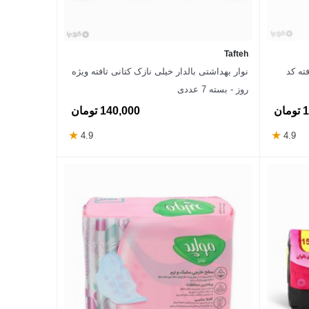
Tafteh
ته کد
نوار بهداشتی بالدار خیلی نازک کتانی تافته ویژه
روز - بسته 7 عددی
ان
140,000 تومان
★
★
4.9
4.9