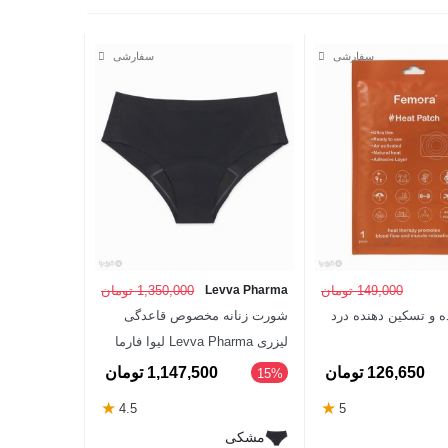
149,000 تومان
Levva Pharma
1,350,000 تومان
ه و تسکین دهنده درد
شورت زنانه مخصوص قاعدگی
لیزری Levva Pharma لیوا فارما
126,650 تومان
1,147,500 تومان
‎15%
★
★
4.5
5
مشکی