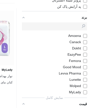
پروتز سینه اکسترنال
پد آرایش پاک کن
برند
Amoena
Canack
Dokht
EazyPee
Femora
Good Mood
MyLady
Levva Pharma
نوار بهداش
Lunette
Molped
بزرگ - بسته 8
MyLady
نمایش کامل
قیمت