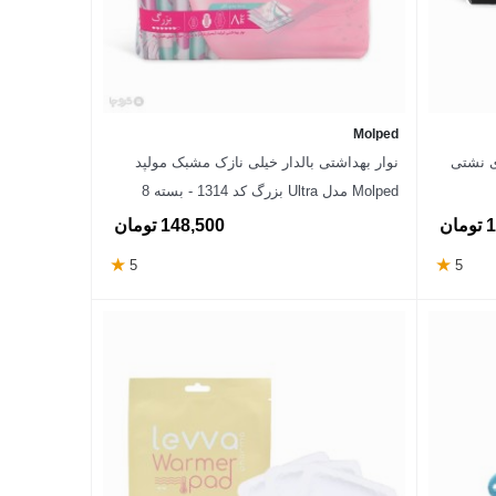
Molped
ای نشتی
نوار بهداشتی بالدار خیلی نازک مشبک مولپد
Molped مدل Ultra بزرگ کد 1314 - بسته 8
عددی
ان
148,500 تومان
★
★
5
5