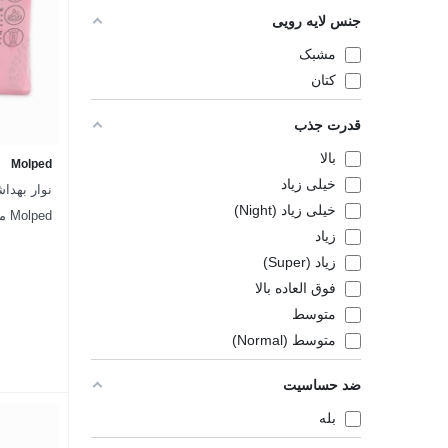
جنس لایه رویی
مشبک
کتان
قدرت جذب
بالا
Molped
خیلی زیاد
نوار بهدا
خیلی زیاد (Night)
زیاد
عددی
زیاد (Super)
فوق العاده بالا
متوسط
متوسط (Normal)
ضد حساسیت
بله