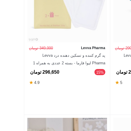
تومان
Levva Pharma
349,000 تومان
نی کننده کاپ قاعدگی Levva
پد گرم کننده و تسکین دهنده درد Levva
Pharma لیوا فارما - بسته 2 عددی به همراه 1
عدد رایگان
ان
296,650 تومان
‎15%
★
★
4.9
5