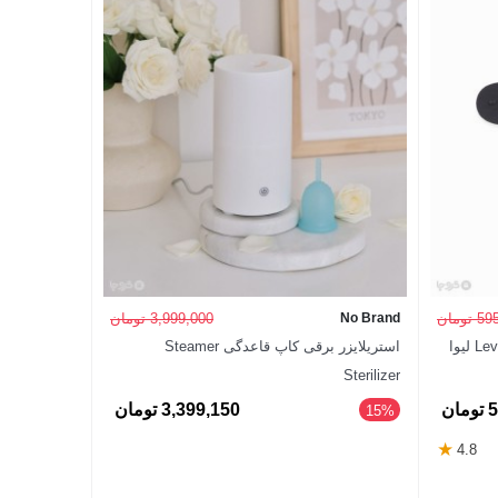
تومان
No Brand
3,999,000 تومان
پد قاعدگی پارچه‌ای لیزری Levva Pharma لیوا
استریلایزر برقی کاپ قاعدگی Steamer
Sterilizer
ان
3,399,150 تومان
‎15%
★
4.8