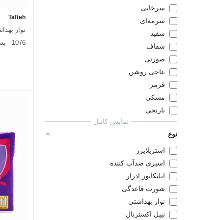
سرخابی
Tafteh
سرمه‌ای
نوار بهداش
سفید
1076 - بسته 10 عددی
شفاف
صورتی
عاجی روشن
قرمز
مشکی
نارنجی
نمایش کامل
نوع
استریلایزر
اسپری ضدآب کننده
اپلیکاتور ادرار
شورت قاعدگی
نوار بهداشتی
نیپل اکسترنال