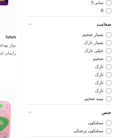
سایز S
‌B
ضخامت
بسیار ضخیم
Tafteh
بسیار نازک
نوار بهدا
خیلی نازک
زایمان کد 1112 - بسته 5 عد
ضخیم
نازک
نازک
نازک
نازک
نیمه ضخیم
جنس
سیلیکون
سیلیکون پزشکی