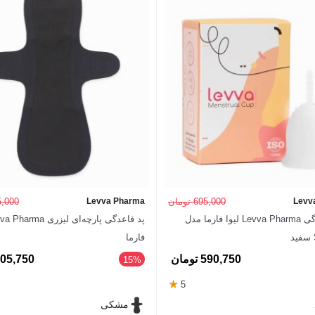
Levv
695,000 تومان
Levva Pharma
595,000 
کاپ قاعدگی Levva Pharma لیوا فارما مدل
فارما
590,750 تومان
505,750 توم
‎15%
★
5
مشکی