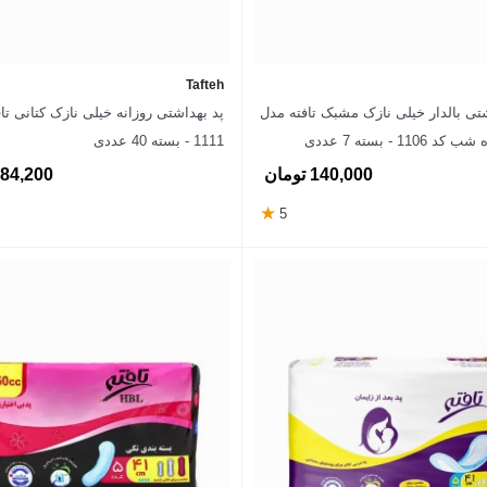
Tafteh
شتی بالدار خیلی نازک مشبک تافته مدل
پد ‌بهداشتی روزانه خیلی نازک کتانی تاف
1106 - بسته 7 عددی
1111 - بسته 40 عددی
140,000 تومان
184,200 توم
★
5