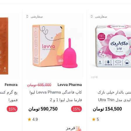
Levva Pharma
695,000 تومان
Femora
تی بالدار خیلی نازک
کاپ قاعدگی Levva Pharma لیوا
پچ گرم کنند
کتان مای لیدی مدل Ultra Thin
فارما مدل لیوا 1 و 2
فمورا
 عددی
154,500 تومان
590,750 تومان
‎15%
‎15%
★
★
4.9
5
قرمز