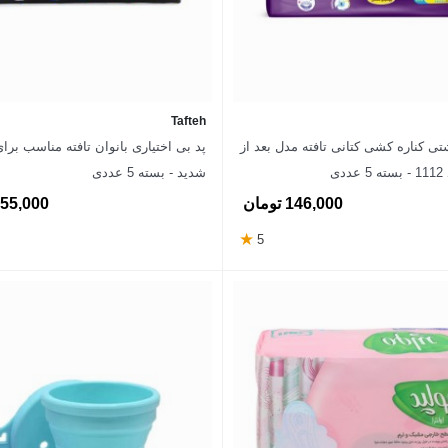
Tafteh
شتی کناره کشی کتانی تافته مدل بعد از
پد‌ بی اختیاری بانوان تافته مناسب بر
دی
شدید - بسته 5 عددی
146,000 تومان
155,000 توم
★
5