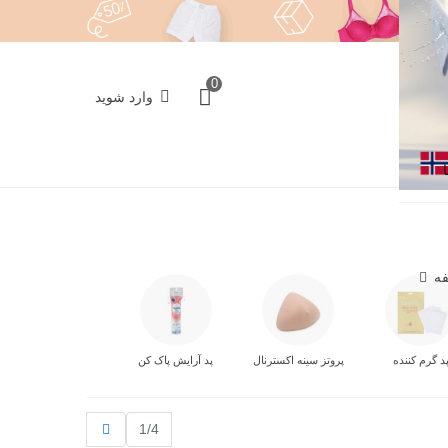
0
وارد شوید
فه
د گرم کننده
پروتز سینه اکسترنال
پد آرایش پاک کن
بعدی
1/4