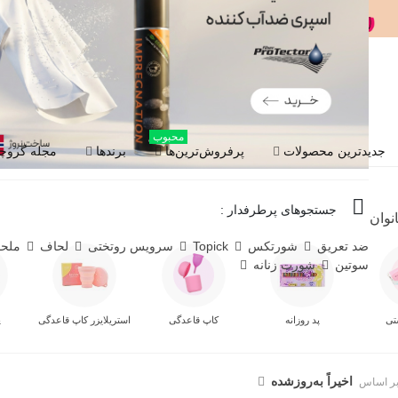
محبوب
جدیدترین محصولات
پرفروش‌ترین‌ها
برندها
مجله گروچا
جستجوهای پرطرفدار :
نوان
ضد تعریق
شورتکس
Topick
سرویس روتختی
لحاف
ملح
سوتین
شورت زنانه
تی
پد روزانه
کاپ قاعدگی
استریلایزر کاپ قاعدگی
پ
اخیراً به‌روز‌شده
بر اساس