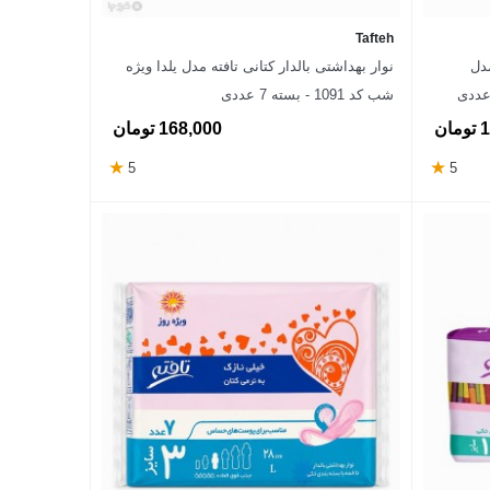
Tafteh
مدل
نوار بهداشتی بالدار کتانی تافته مدل یلدا ویژه
شب کد 1091 - بسته 7 عددی
ان
168,000 تومان
★
★
5
5