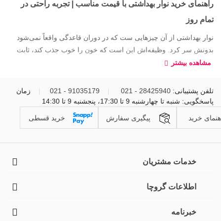
راهنمای خرید نوار بهداشتی با قیمت مناسب | تجربه راحتی در
تمام روز
نوار بهداشتی از آن چیزهایی‌ ست که در دوران قاعدگی واقعاً نمی‌شود
بدونش سر کرد. وظیفه‌اش این است که خون را خوب جذب کند، ثابت
روی لباس زیر بماند و اجازه ندهد چیزی نشت کند تا در طول روز و حتی
مشاهده بیشتر
شب احساس آرامش و راحتی داشته باشید. موقع خرید، باید چند عامل را
در نظر گرفت؛ مثل میزان خونریزی، حساسیت پوستی، سایز مناسب،
تلفن پشتیبانی:
28425940 - 021
|
91035179 - 021
|
زمان
این‌که برای روز می‌خواهید یا شب، و همین‌طور مدل پد—از بالدار و بدون
پاسخگویی: شنبه تا چهارشنبه 9 تا 17:30، پنجشنبه 9 تا 14:30
بال گرفته تا فوق‌نازک، ضخیم، مشبک و… . هر کدام برای شرایط
هنمای خرید
پیگیری سفارش
خرید قسطی
متفاوتی طراحی شده‌اند. پدهای روزانه برای ترشحات و لکه‌بینی کاربرد
دارند، پدهای شبانه برای خواب و خونریزی بیشتر مناسب‌اند و اگر پوست
حساسی دارید، مدل‌های ضدحساسیت انتخاب بهتری هستند.
خدمات مشتریان
در بازار هم برندهای ایرانی و خارجی زیادی پیدا می‌شود از تافته و پنبه‌
ریز گرفته تا آلویز و سپتونا که هر کدام قیمت‌ها و ویژگی‌های مخصوص
اطلاعات گروچا
خودشان را دارند. خرید آنلاین نوار بهداشتی از فروشگاه‌هایی مثل گروچا
کمک می‌کند راحت‌تر مدل‌ها را مقایسه کنید، تنوع بیشتری ببینید و خیلی
خبرنامه
سریع محصول مناسب‌ تان را سفارش بدهید. خیلی‌ها هم کنار خرید نوار