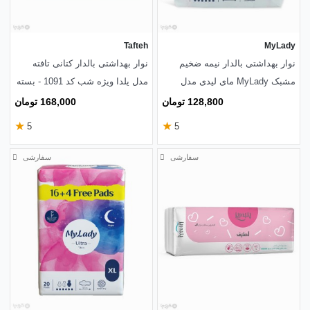
Tafteh
MyLady
نوار بهداشتی بالدار نیمه ضخیم
نوار بهداشتی بالدار کتانی تافته
مشبک MyLady مای لیدی مدل
مدل یلدا ویژه شب کد 1091 - بسته
Maxi خیلی بزرگ - بسته 7 عددی
7 عددی
128,800 تومان
168,000 تومان
★
★
5
5