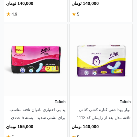
کد 1106 - بسته 7 عددی
140,000 تومان
140,000 تومان
★
★
4.9
5
Tafteh
Tafteh
نوار بهداشتی کناره کشی کتانی
پد‌ بی اختیاری بانوان تافته مناسب
تافته مدل بعد از زایمان کد 1112 -
برای نشتی شدید - بسته 5 عددی
بسته 5 عددی
146,000 تومان
155,000 تومان