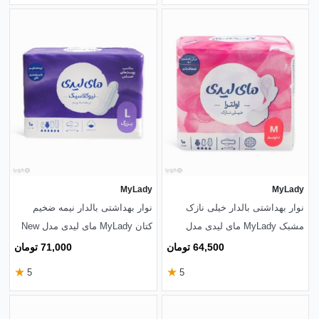
MyLady
MyLady
نوار بهداشتی بالدار خیلی نازک
نوار بهداشتی بالدار نیمه ضخیم
مشبک MyLady مای لیدی مدل
کتان MyLady مای لیدی مدل New
Instant Dry متوسط - بسته 10
Classic Sensitive بزرگ - بسته 10
64,500 تومان
71,000 تومان
عددی
عددی
★
★
5
5