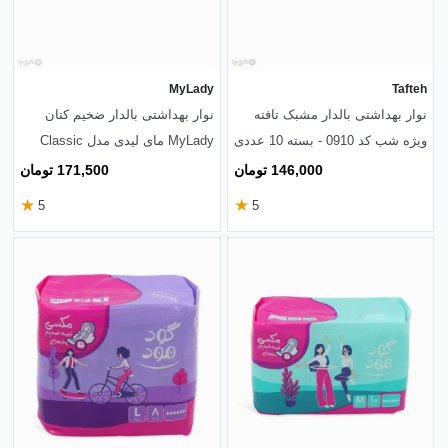
MyLady
Tafteh
نوار بهداشتی بالدار مشبک تافته
نوار بهداشتی بالدار ضخیم کتان
ویژه شب کد 0910 - بسته 10 عددی
MyLady مای لیدی مدل Classic
Sensitive خیلی بزرگ - بسته 10
146,000 تومان
171,500 تومان
عددی
★
★
5
5