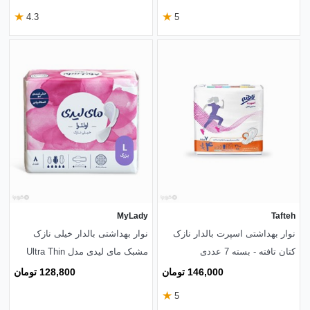
★
★
4.3
5
MyLady
Tafteh
نوار بهداشتی اسپرت بالدار نازک
نوار بهداشتی بالدار خیلی نازک
کتان تافته - بسته 7 عددی
مشبک مای لیدی مدل Ultra Thin
بزرگ - بسته 8 عددی
146,000 تومان
128,800 تومان
★
5