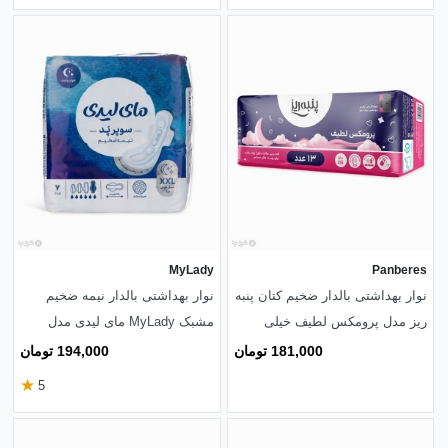
MyLady
Panberes
نوار بهداشتی بالدار ضخیم کتان پنبه
نوار بهداشتی بالدار نیمه ضخیم
ریز مدل پرومکس لطیف خیلی
مشبک MyLady مای لیدی مدل
خیلی بزرگ - بسته 13 عددی
Superpad خیلی خیلی بزرگ - بسته
181,000 تومان
194,000 تومان
7 عددی
★
5