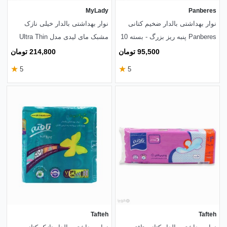
MyLady
Panberes
نوار بهداشتی بالدار ضخیم کتانی
نوار بهداشتی بالدار خیلی نازک
Panberes پنبه ریز بزرگ - بسته 10
مشبک مای لیدی مدل Ultra Thin
عددی
خیلی بزرگ - بسته 16 عددی + 4
95,500 تومان
214,800 تومان
عدد رایگان
★
★
5
5
Tafteh
Tafteh