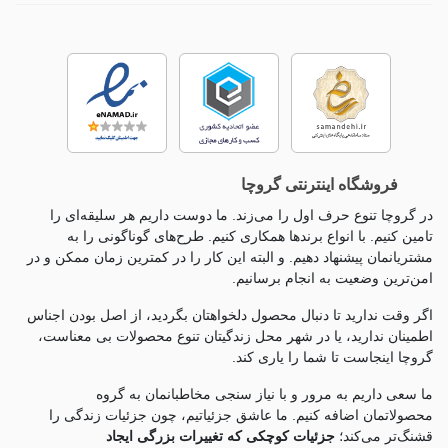
بهداشتی، سراغ پد گرم کننده قاعدگی می‌روند چون گرمای ملایمی که
ایجاد می‌کند، گرفتگی و دردهای این دوران را کمتر می‌کند.
فروشگاه اینترنتی گروچا
در گروچا تنوع حرف اول را می‌زند. ما دوست داریم هر سلیقه‌ای را
تامین کنیم. با انواع برندها همکاری کنیم. طرح‌های گوناگونی را به
مشتریانمان پیشنهاد دهیم. و البته این کار را در کمترین زمان ممکن و در
امن‌ترین وضعیت به انجام برسانیم.
اگر وقت ندارید تا دنبال محصول دلخواهتان بگردید، از اصل بودن اجناس
انتخاب با توجه به میزان جذب: پدهای بهداشتی در تنوع زیادی از
اطمینان ندارید، یا در شهر محل زندگیتان تنوع محصولات بی معناست،
میزان جذب تولید می‌شوند که بین اندازه و مقدار جذب نوار، رابطه
گروچا اینجاست تا شما را یاری کند.
مستقیمی وجود دارد. اگر خونریزی زیادی دارید، نوارهای با جذب بالا
ما سعی داریم به مرور و با نیاز سنجی مخاطبانمان به گروه
را خریداری کنید. اما اگر دارای خونریزی کم یا متوسط هستید، نوار
محصولاتمان اضافه کنیم. ما عاشق جزئياتیم، چون جزئيات زندگی را
بهداشتی‌های با جذب و سایز متوسط، مناسب است. در این بین
قشنگ‌تر می‌کند؛
جزئیات کوچکی که تغییرات بزرگی ایجاد