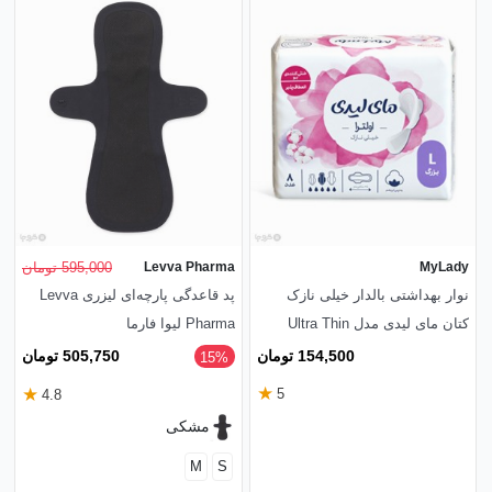
MyLady
Levva Pharma
595,000 تومان
نوار بهداشتی بالدار خیلی نازک
پد قاعدگی پارچه‌ای لیزری Levva
کتان مای لیدی مدل Ultra Thin
Pharma لیوا فارما
بزرگ - بسته 8 عددی
154,500 تومان
505,750 تومان
‎15%
★
★
5
4.8
مشکی
M
S