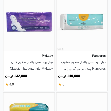
MyLady
Panberes
نوار بهداشتی بالدار ضخیم مشبک
نوار بهداشتی بالدار ضخیم کتان
Panberes پنبه ریز بزرگ روزانه -
MyLady مای لیدی مدل Classic
بسته 10 عددی
Sensitive بزرگ کد 856 - بسته 10
149,000 تومان
132,000 تومان
عددی
★
★
4.9
5