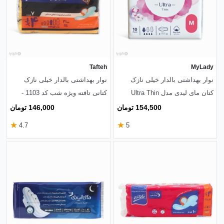
Tafteh
MyLady
نوار بهداشتی بالدار خیلی نازک
نوار بهداشتی بالدار خیلی نازک
کتان مای لیدی مدل Ultra Thin
کتانی تافته ویژه شب کد 1103 -
متوسط - بسته 10 عددی
بسته 7 عددی
154,500 تومان
146,000 تومان
★
★
4.7
5