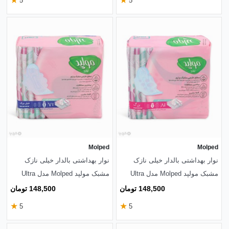
★
★
5
5
Molped
Molped
نوار بهداشتی بالدار خیلی نازک
نوار بهداشتی بالدار خیلی نازک
مشبک مولپد Molped مدل Ultra
مشبک مولپد Molped مدل Ultra
بزرگ کد 1314 - بسته 8 عددی
خیلی بزرگ کد 425 - بسته 7 عددی
148,500 تومان
148,500 تومان
★
★
5
5