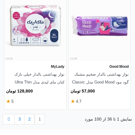
MyLady
Good Mood
نوار بهداشتی بالدار ضخیم مشبک
نوار بهداشتی بالدار خیلی نازک
گود مود Good Mood مدل Classic
کتان مای لیدی مدل Ultra Thin
بزرگ - بسته 8 عددی
خیلی بزرگ - بسته 7 عددی
57,000 تومان
128,800 تومان
★
★
5
4.7
بعدی
نمایش 1 تا 36 از 100 مورد
1
2
3