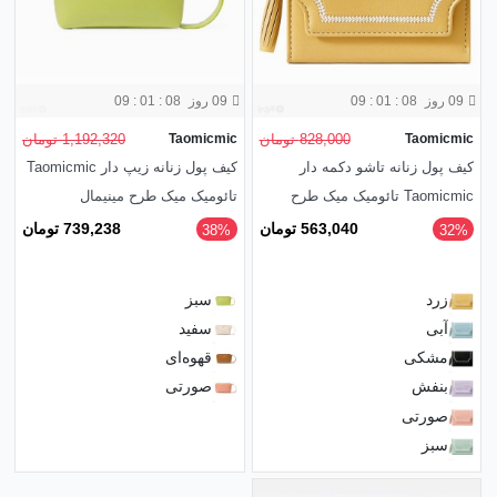
09 روز
09 : 01 : 08
09 روز
09 : 01 : 08
Taomicmic
828,000 تومان
Taomicmic
1,192,320 تومان
کیف پول زنانه تاشو دکمه دار
کیف پول زنانه زیپ دار Taomicmic
Taomicmic تائومیک میک طرح
تائومیک میک طرح مینیمال
گلدوزی کلاسیک
563,040 تومان
739,238 تومان
‎38%
‎32%
زرد
سبز
آبی
سفید
مشکی
قهوه‌ای
بنفش
صورتی
صورتی
سبز