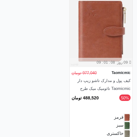
09 روز
09 : 01 : 08
Taomicmic
977,040 تومان
کیف پول و مدارک تاشو زیپ دار
Taomicmic تائومیک میک طرح
کلاسیک
488,520 تومان
‎50%
قرمز
سبز
خاکستری