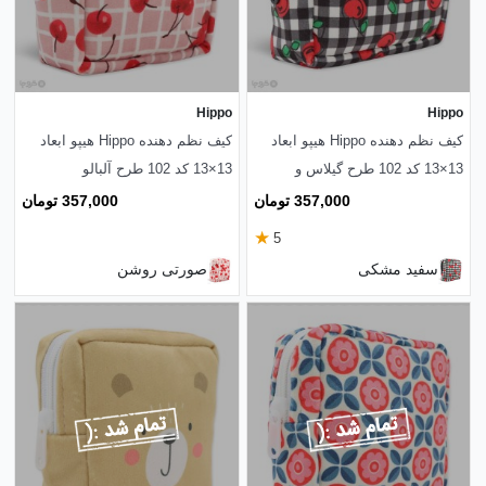
Hippo
Hippo
کیف نظم دهنده Hippo هیپو ابعاد
کیف نظم دهنده Hippo هیپو ابعاد
13×13 کد 102 طرح گیلاس و
13×13 کد 102 طرح آلبالو
چهارخونه
357,000 تومان
357,000 تومان
★
5
سفید مشکی
صورتی روشن