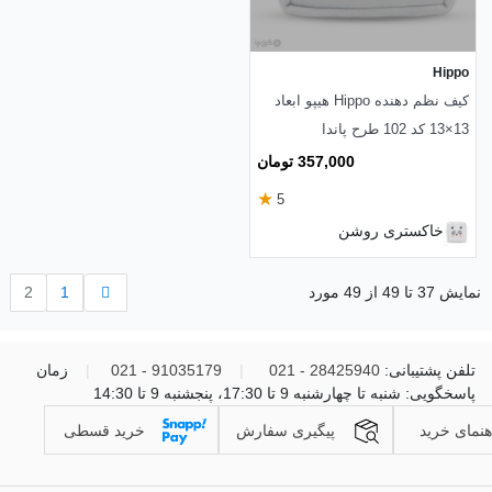
Hippo
کیف نظم دهنده Hippo هیپو ابعاد
13×13 کد 102 طرح پاندا
357,000 تومان
★
5
خاکستری روشن
قبلی
نمایش 37 تا 49 از 49 مورد
1
2
تلفن پشتیبانی:
28425940 - 021
|
91035179 - 021
|
زمان
پاسخگویی: شنبه تا چهارشنبه 9 تا 17:30، پنجشنبه 9 تا 14:30
هنمای خرید
پیگیری سفارش
خرید قسطی