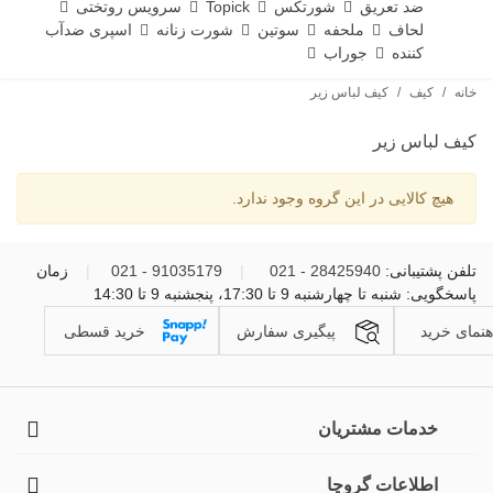
ضد تعریق
شورتکس
Topick
سرویس روتختی
لحاف
ملحفه
سوتین
شورت زنانه
اسپری ضدآب
کننده
جوراب
خانه
/
کیف
/
کیف لباس زیر
کیف لباس زیر
هیچ کالایی در این گروه وجود ندارد.
تلفن پشتیبانی:
28425940 - 021
|
91035179 - 021
|
زمان
پاسخگویی: شنبه تا چهارشنبه 9 تا 17:30، پنجشنبه 9 تا 14:30
هنمای خرید
پیگیری سفارش
خرید قسطی
خدمات مشتریان
اطلاعات گروچا