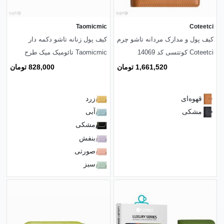
Taomicmic
Coteetci
کیف پول و مدارک مردانه تاشو چرم
کیف پول زنانه تاشو دکمه دار
Coteetci کوتتسی کد 14069
Taomicmic تائومیک میک طرح
گلدوزی کلاسیک
1,661,520 تومان
828,000 تومان
قهوه‌ای
زرد
مشکی
آبی
مشکی
بنفش
صورتی
سبز