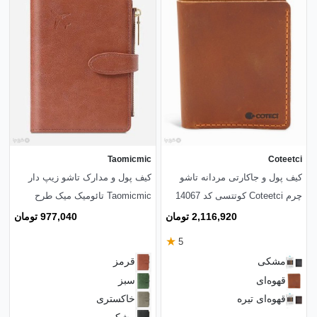
Taomicmic
Coteetci
کیف پول و جاکارتی مردانه تاشو
کیف پول و مدارک تاشو زیپ دار
چرم Coteetci کوتتسی کد 14067
Taomicmic تائومیک میک طرح
کلاسیک
2,116,920 تومان
977,040 تومان
★
5
مشکی
قرمز
قهوه‌ای
سبز
قهوه‌ای تیره
خاکستری