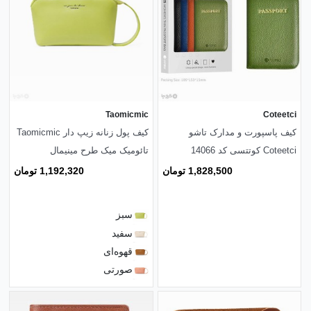
Taomicmic
Coteetci
کیف پاسپورت و مدارک تاشو
کیف پول زنانه زیپ دار Taomicmic
Coteetci کوتتسی کد 14066
تائومیک میک طرح مینیمال
1,828,500 تومان
1,192,320 تومان
سبز
سفید
قهوه‌ای
صورتی