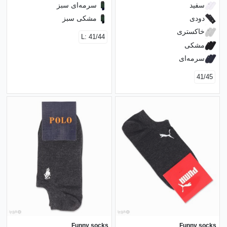
سفید
سرمه‌ای سبز
دودی
مشکی سبز
خاکستری
L: 41/44
مشکی
سرمه‌ای
41/45
Funny socks
Funny socks