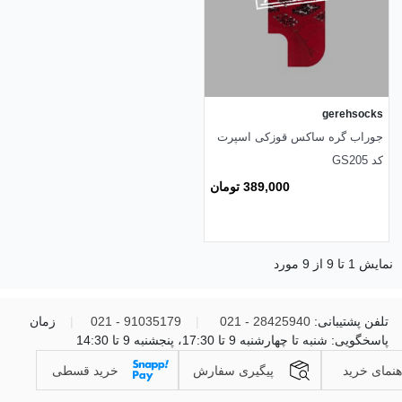
gerehsocks
جوراب گره ساکس قوزکی اسپرت
کد GS205
389,000 تومان
نمایش 1 تا 9 از 9 مورد
تلفن پشتیبانی:
28425940 - 021
|
91035179 - 021
|
زمان
پاسخگویی: شنبه تا چهارشنبه 9 تا 17:30، پنجشنبه 9 تا 14:30
هنمای خرید
پیگیری سفارش
خرید قسطی