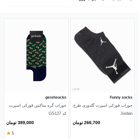
gerehsocks
Funny socks
جوراب قوزکی اسپرت گلدوزی طرح
جوراب گره ساکس قوزکی اسپرت
Jordan
کد GS127
266,700 تومان
389,000 تومان
★
5