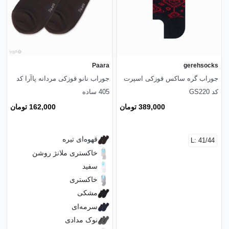
Paara
gerehsocks
جوراب گره ساکس قوزکی اسپرت
جوراب نانو قوزکی مردانه پاآرا کد
کد GS220
405 ساده
389,000 تومان
162,000 تومان
قهوه‌ای تیره
L: 41/44
خاکستری ملانژ روشن
سفید
خاکستری
مشکی
سرمه‌ای
نوک مدادی