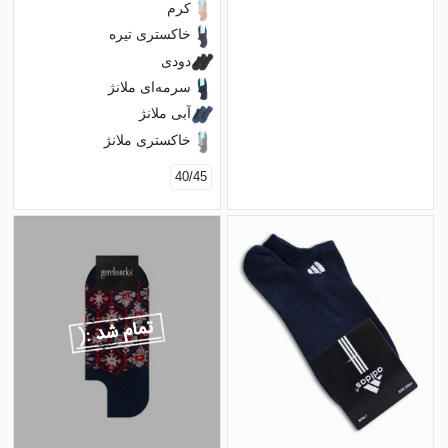
کرم
خاکستری تیره
دودی
سرمه‌ای ملانژ
آبی ملانژ
خاکستری ملانژ
40/45