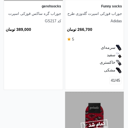
gerehsocks
Funny socks
جوراب قوزکی اسپرت گلدوزی طرح
جوراب گره ساکس قوزکی اسپرت
Adidas
کد GS217
266,700 تومان
389,000 تومان
★
5
سرمه‌ای
سفید
خاکستری
مشکی
41/45