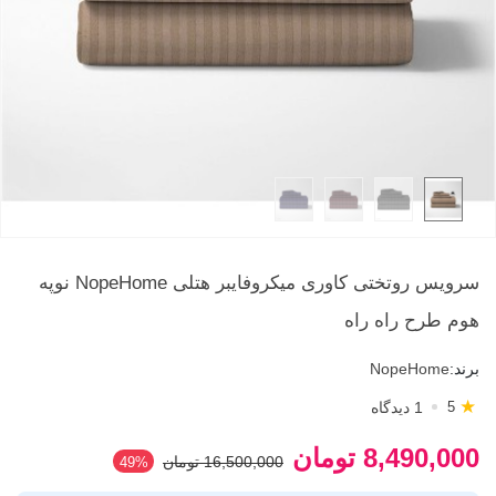
سرویس روتختی کاوری میکروفایبر هتلی NopeHome نوپه
هوم طرح راه راه
برند:
NopeHome
★
1 دیدگاه
5
8,490,000 تومان
16,500,000 تومان
49%