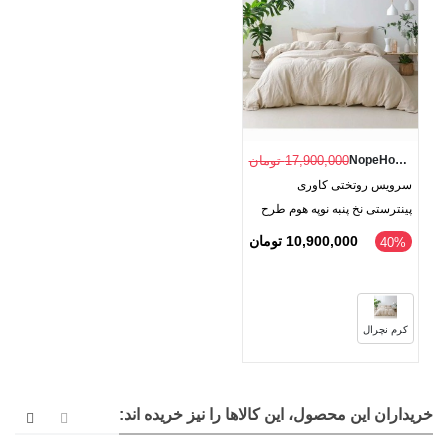
NopeHome
17,900,000 تومان
سرویس روتختی کاوری
پینترستی نخ پنبه نوپه هوم طرح
سیمپل
10,900,000 تومان
40%
کرم نچرال
خریداران این محصول، این کالاها را نیز خریده اند: