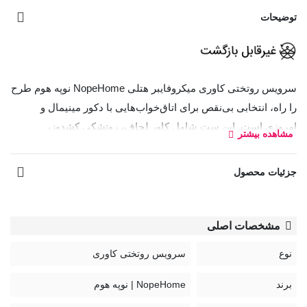
توضیحات
سرویس روتختی کاوری میکروفایبر هتلی NopeHome نوپه هوم طرح
را راه، انتخابی بی‌نقص برای اتاق‌خواب‌هایی با دکور مینیمال و
امروزی است. این ست شامل کاور لحاف، رو‌تشکی کشدوز،
مشاهده بیشتر
رو‌بالشتی و کاور کوسن بوده و از پارچه لطیف و بادوام میکروفایبر
تهیه شده است. پارچه ضد تغییر رنگ آن، قابل شست‌وشو در دمای
جزئیات محصول
30 درجه بوده و طراحی ساده و بدون طرح این روتختی باعث
می‌شود با هر رنگ و دکوراسیونی هماهنگ شود و همیشه به‌روز بماند.
مشخصات اصلی
زیر و رو پارچه هر دو از جنس پارچه میکروفایبر هتلی بوده، که لطیف،
بادوام و ضد حساسیت هستند. این ویژگی به این معنی است که هم
نوع
سرویس روتختی کاوری
رویه و هم پشت روتختی از همان کیفیت بالا و طراحی مینیمال
برند
NopeHome | نوپه هوم
برخوردارند و در تمامی شرایط استفاده، احساس راحتی و نرمی